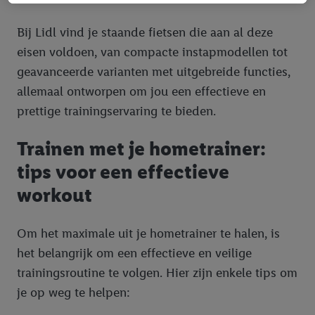
of inlogt op uw bestaande Lidl Plus-account, kunnen wij en
onze partner Criteo S.A. eveneens een speciale online
Bij Lidl vind je staande fietsen die aan al deze
identificatiecode aanmaken op basis van het e-mailadres dat u
eisen voldoen, van compacte instapmodellen tot
daarbij opgeeft, om u te herkennen bij diensten van derden en
geavanceerde varianten met uitgebreide functies,
om u gepersonaliseerde advertenties te tonen. Voor dit
allemaal ontworpen om jou een effectieve en
doeleinde kan uw gehashte e-mailadres ook samengevoegd
prettige trainingservaring te bieden.
worden met andere identificatiegegevens of
identificatiegegevens waarover Criteo SA beschikt en die aan u
Trainen met je hometrainer:
toegewezen werden.
Als u hiermee akkoord gaat, kunnen advertenties in het kader
tips voor een effectieve
van retargeting, d.w.z. advertenties voor producten waarin u
workout
interesse hebt getoond (bijvoorbeeld door het product in de
webshop aan uw winkelmandje toe te voegen, maar het niet te
kopen), ook op verschillende apparaten en verschillende Lidl-
Om het maximale uit je hometrainer te halen, is
diensten worden weergegeven als er met behulp van uw
het belangrijk om een effectieve en veilige
gehashte e-mailadres en eventuele andere
trainingsroutine te volgen. Hier zijn enkele tips om
identificatiegegevens/identificatiegegevens waarover Criteo
je op weg te helpen:
SA beschikt, meerdere eindapparaten of Lidl-diensten aan u
kunnen worden toegewezen.