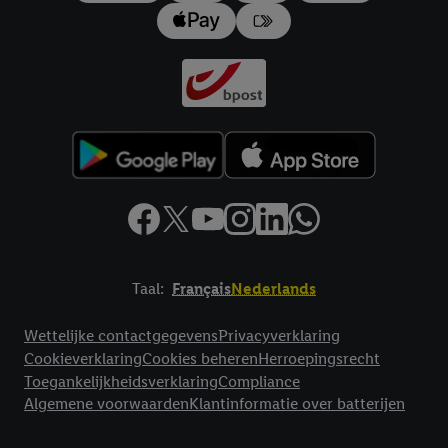
Taal:
Français
Nederlands
Footerelement met links naar juridische teksten
Wettelijke contactgegevens
Privacyverklaring
Cookieverklaring
Cookies beheren
Herroepingsrecht
Toegankelijkheidsverklaring
Compliance
Algemene voorwaarden
Klantinformatie over batterijen