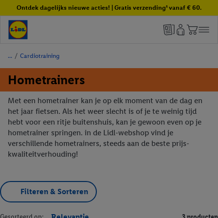
Ontdek dagelijks nieuwe acties! | Gratis verzending¹ vanaf € 60.
/
Cardiotraining
Hometrainers
Met een hometrainer kan je op elk moment van de dag en
het jaar fietsen. Als het weer slecht is of je te weinig tijd
hebt voor een ritje buitenshuis, kan je gewoon even op je
hometrainer springen. in de Lidl-webshop vind je
verschillende hometrainers, steeds aan de beste prijs-
kwaliteitverhouding!
Filteren & Sorteren
Gesorteerd op:
Relevantie
3 producten