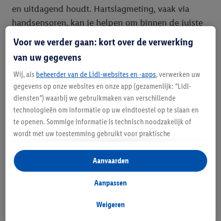
en uitdagend houdt. Hartslagmeting, vaak via
handsensoren, kan je helpen om binnen de juiste
trainingszones te blijven.
Voor we verder gaan: kort over de verwerking
van uw gegevens
Stabiliteit en bouwkwaliteit: Een stevige
Wij, als
beheerder van de Lidl-websites en -apps
, verwerken uw
constructie zorgt voor stabiliteit en veiligheid
gegevens op onze websites en onze app (gezamenlijk: “Lidl-
tijdens het trainen, vooral bij hogere snelheden of
diensten”) waarbij we gebruikmaken van verschillende
weerstand. Let op het maximale gebruikersgewicht
technologieën om informatie op uw eindtoestel op te slaan en
van de hometrainer om er zeker van te zijn dat
te openen. Sommige informatie is technisch noodzakelijk of
deze geschikt is voor jouw lichaamsgewicht.
wordt met uw toestemming gebruikt voor praktische
instellingen, om statistieken op te stellen of gepersonaliseerde
reclame binnen en buiten de Lidl-diensten aan te bieden. Als u
Compactheid en opbergmogelijkheden: Als je
Aanvaarden
deelneemt aan het Lidl Plus-programma, worden voor deze
beperkte ruimte hebt, overweeg dan een
doeleinden eveneens gegevens over uw koopgedrag in de
Aanpassen
opvouwbare hometrainer. Deze zijn gemakkelijk
winkel verzameld.
op te bergen na je training en nemen minder
Als u hier uw toestemming geeft voor gepersonaliseerde
Weigeren
plaats in.
advertenties en u vervolgens een Lidl Plus-account aanmaakt