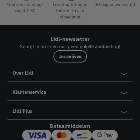
Gratis verzending¹
Levering tot bij je
30 dagen bedenktijd
vanaf € 60
thuis of in een
afhaalpunt
Lidl-newsletter
Schrijf je nu in en mis geen enkele aanbieding!
Inschrijven
Over Lidl
Klantenservice
Lidl Plus
Betaalmiddelen