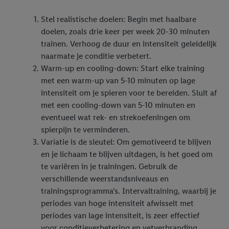
Onder “Aanpassen” kunt u individuele doeleinden toestaan en
Stel realistische doelen: Begin met haalbare
meer informatie vinden over de gegevensverwerking.
doelen, zoals drie keer per week 20-30 minuten
Door op “weigeren” te klikken, kunt u alleen het gebruik van de
trainen. Verhoog de duur en intensiteit geleidelijk
noodzakelijke technologieën toestaan. Door op “aanvaarden” te
naarmate je conditie verbetert.
klikken, stemt u in met alle verwerkingen voor alle
Warm-up en cooling-down: Start elke training
bovengenoemde doeleinden. Meer informatie, waaronder de
met een warm-up van 5-10 minuten op lage
bewaartermijn van de gegevens en uw recht om uw
intensiteit om je spieren voor te bereiden. Sluit af
toestemming te allen tijde met vooruitwerkende kracht in te
met een cooling-down van 5-10 minuten en
trekken, vindt u in onze
privacyverklaring
.
Je vindt het
eventueel wat rek- en strekoefeningen om
impressum hier.
spierpijn te verminderen.
Variatie is de sleutel: Om gemotiveerd te blijven
en je lichaam te blijven uitdagen, is het goed om
te variëren in je trainingen. Gebruik de
verschillende weerstandsniveaus en
trainingsprogramma's. Intervaltraining, waarbij je
periodes van hoge intensiteit afwisselt met
periodes van lage intensiteit, is zeer effectief
voor conditieverbetering en vetverbranding.