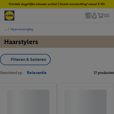
Ontdek dagelijks nieuwe acties! | Gratis verzending¹ vanaf € 60.
/
Haarverzorging
Haarstylers
Filteren & Sorteren
Gesorteerd op:
Relevantie
17 producten