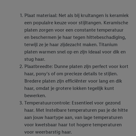
meer informatie vinden over de gegevensverwerking.
Door op “weigeren” te klikken, kunt u alleen het gebruik van de
Plaat materiaal: Net als bij krultangen is keramiek
noodzakelijke technologieën toestaan. Door op “aanvaarden” te
een populaire keuze voor stijltangen. Keramische
klikken, stemt u in met alle verwerkingen voor alle
platen zorgen voor een constante temperatuur
bovengenoemde doeleinden. Meer informatie, waaronder de
en beschermen je haar tegen hittebeschadiging,
bewaartermijn van de gegevens en uw recht om uw
terwijl ze je haar zijdezacht maken. Titanium
toestemming te allen tijde met vooruitwerkende kracht in te
platen warmen snel op en zijn ideaal voor dik en
trekken, vindt u in onze
privacyverklaring
.
Je vindt het
stug haar.
impressum hier.
Plaatbreedte: Dunne platen zijn perfect voor kort
haar, pony’s of om precieze details te stijlen.
Bredere platen zijn efficiënter voor lang en dik
haar, omdat je grotere lokken tegelijk kunt
bewerken.
Temperatuurcontrole: Essentieel voor gezond
haar. Met instelbare temperaturen pas je de hitte
aan jouw haartype aan, van lage temperaturen
voor kwetsbaar haar tot hogere temperaturen
voor weerbarstig haar.