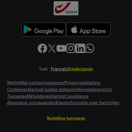
Taal:
Français
Nederlands
Footerelement met links naar juridische teksten
Wettelijke contactgegevens
Privacyverklaring
Cookieverklaring
Cookies beheren
Herroepingsrecht
Toegankelijkheidsverklaring
Compliance
Algemene voorwaarden
Klantinformatie over batterijen
Bestelling herroepen