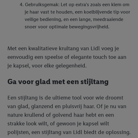
onze partner Criteo S.A. eveneens een speciale online
Gebruiksgemak: Let op extra’s zoals een klem om
identificatiecode aanmaken op basis van het e-mailadres dat u
je haar vast te houden, een koelblijvende tip voor
daarbij opgeeft, om u te herkennen bij diensten van derden en
veilige bediening, en een lange, meedraaiende
om u gepersonaliseerde advertenties te tonen. Voor dit
snoer voor optimale bewegingsvrijheid.
doeleinde kan uw gehashte e-mailadres ook samengevoegd
worden met andere identificatiegegevens of
identificatiegegevens waarover Criteo SA beschikt en die aan u
Met een kwalitatieve krultang van Lidl voeg je
toegewezen werden.
eenvoudig een speelse of elegante touch toe aan
Als u hiermee akkoord gaat, kunnen advertenties in het kader
je kapsel, voor elke gelegenheid.
van retargeting, d.w.z. advertenties voor producten waarin u
interesse hebt getoond (bijvoorbeeld door het product in de
Ga voor glad met een stijltang
webshop aan uw winkelmandje toe te voegen, maar het niet te
kopen), ook op verschillende apparaten en verschillende Lidl-
Een stijltang is de ultieme tool voor wie droomt
diensten worden weergegeven als er met behulp van uw
van glad, glanzend en pluisvrij haar. Of je nu van
gehashte e-mailadres en eventuele andere
identificatiegegevens/identificatiegegevens waarover Criteo
nature krullend of golvend haar hebt en een
SA beschikt, meerdere eindapparaten of Lidl-diensten aan u
strakke look wilt, of gewoon je kapsel wilt
kunnen worden toegewezen.
polijsten, een stijltang van Lidl biedt de oplossing.
Onder “Aanpassen” kunt u individuele doeleinden toestaan en