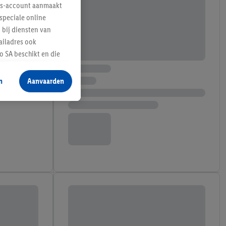
lus-account aanmaakt
speciale online
 bij diensten van
ailadres ook
 SA beschikt en die
 voor producten waarin
n
Aanvaarden
te voegen, maar het
n als er met behulp
arover Criteo SA
gevensverwerking.
taan. Door op
eer informatie,
 vooruitwerkende