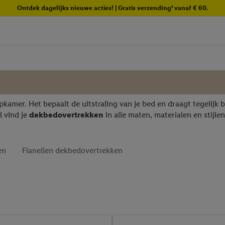
Ontdek dagelijks nieuwe acties! | Gratis verzending¹ vanaf € 60.
apkamer. Het bepaalt de uitstraling van je bed en draagt tegelijk
l vind je
dekbedovertrekken
in alle maten, materialen en stijlen
en
Flanellen dekbedovertrekken