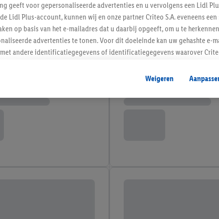
ing geeft voor gepersonaliseerde advertenties en u vervolgens een Lidl P
de Lidl Plus-account, kunnen wij en onze partner Criteo S.A. eveneens een 
ken op basis van het e-mailadres dat u daarbij opgeeft, om u te herkennen
naliseerde advertenties te tonen. Voor dit doeleinde kan uw gehashte e-m
t andere identificatiegegevens of identificatiegegevens waarover Criteo
en.
aat, kunnen advertenties in het kader van retargeting, d.w.z. advertenties
Weigeren
Aanpasse
nd (bijvoorbeeld door het product in de webshop aan uw winkelmandje toe 
verschillende apparaten en verschillende Lidl-diensten worden weergegeve
adres en eventuele andere identificatiegegevens/identificatiegegevens wa
dapparaten of Lidl-diensten aan u kunnen worden toegewezen.
 u individuele doeleinden toestaan en meer informatie vinden over de ge
likken, kunt u alleen het gebruik van de noodzakelijke technologieën toes
, stemt u in met alle verwerkingen voor alle bovengenoemde doeleinden. M
mijn van de gegevens en uw recht om uw toestemming te allen tijde met
ndt u in onze
privacyverklaring
.
Je vindt het impressum hier.