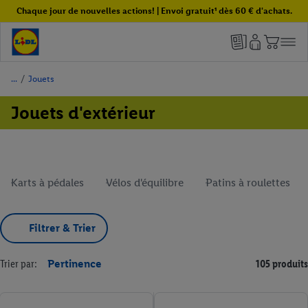
Chaque jour de nouvelles actions! | Envoi gratuit¹ dès 60 € d'achats.
/
Jouets
Jouets d'extérieur
Karts à pédales
Vélos d'équilibre
Patins à roulettes
Filtrer & Trier
Trier par:
Pertinence
105 produits