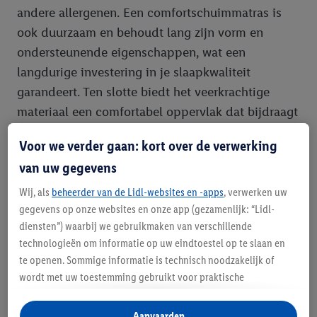
andere allergenen. Een comfortschuimmatras is
ook duurzaam en behoudt lang zijn vorm en
ondersteunende eigenschappen, wat een
langdurige investering in je slaapkwaliteit
garandeert. Ten slotte biedt het veerkrachtige
materiaal een comfortabel oppervlak dat bijdraagt
aan een ontspannen lighouding.
Voor we verder gaan: kort over de verwerking
Hoe kies je het juiste
van uw gegevens
comfortschuimmatras?
Wij, als
beheerder van de Lidl-websites en -apps
, verwerken uw
gegevens op onze websites en onze app (gezamenlijk: “Lidl-
Het kiezen van het perfecte comfortschuimmatras
diensten”) waarbij we gebruikmaken van verschillende
technologieën om informatie op uw eindtoestel op te slaan en
hangt af van diverse persoonlijke voorkeuren en
te openen. Sommige informatie is technisch noodzakelijk of
behoeften. Bij Lidl helpen we je graag de juiste
wordt met uw toestemming gebruikt voor praktische
keuze te maken.
instellingen, om statistieken op te stellen of gepersonaliseerde
reclame binnen en buiten de Lidl-diensten aan te bieden. Als u
Aanvaarden