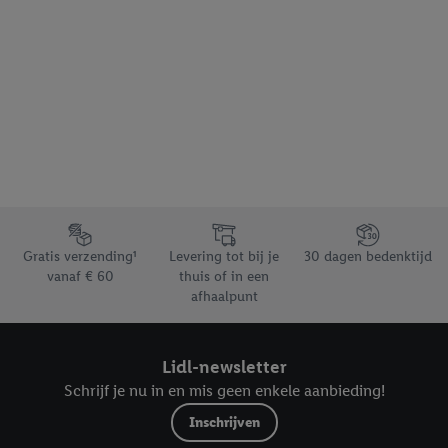
Footerelement met de verschillende USPs van Lidl.be
Gratis verzending¹
Levering tot bij je
30 dagen bedenktijd
vanaf € 60
thuis of in een
afhaalpunt
Lidl-newsletter
Schrijf je nu in en mis geen enkele aanbieding!
Inschrijven