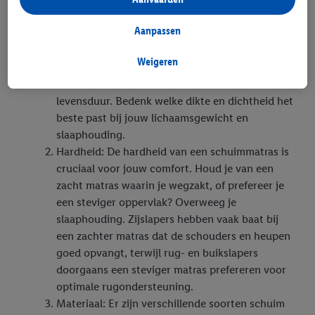
deelneemt aan het Lidl Plus-programma, worden voor deze
Dikte en dichtheid: Comfortschuimmatrassen zijn
doeleinden eveneens gegevens over uw koopgedrag in de
Aanpassen
verkrijgbaar in verschillende diktes en
winkel verzameld.
dichtheden. Een hogere dichtheid duidt vaak op
Als u hier uw toestemming geeft voor gepersonaliseerde
Weigeren
een duurzamere matras die meer ondersteuning
advertenties en u vervolgens een Lidl Plus-account aanmaakt
biedt. De dikte beïnvloedt het comfort en de
of inlogt op uw bestaande Lidl Plus-account, kunnen wij en
levensduur. Bedenk welke dikte en dichtheid het
onze partner Criteo S.A. eveneens een speciale online
beste past bij jouw lichaamsgewicht en
identificatiecode aanmaken op basis van het e-mailadres dat u
slaaphouding.
daarbij opgeeft, om u te herkennen bij diensten van derden en
Hardheid: De hardheid van een schuimmatras is
om u gepersonaliseerde advertenties te tonen. Voor dit
cruciaal voor jouw comfort. Houd je van een
doeleinde kan uw gehashte e-mailadres ook samengevoegd
zacht matras waarin je wegzakt, of prefereer je
worden met andere identificatiegegevens of
een steviger oppervlak? Overweeg je
identificatiegegevens waarover Criteo SA beschikt en die aan u
slaaphouding. Zijslapers hebben vaak baat bij
toegewezen werden.
een zachter matras dat de schouders en heupen
Als u hiermee akkoord gaat, kunnen advertenties in het kader
goed opvangt, terwijl rug- en buikslapers
van retargeting, d.w.z. advertenties voor producten waarin u
doorgaans een steviger matras prefereren voor
interesse hebt getoond (bijvoorbeeld door het product in de
optimale rugondersteuning.
webshop aan uw winkelmandje toe te voegen, maar het niet te
Materiaal: Er zijn verschillende soorten schuim
kopen), ook op verschillende apparaten en verschillende Lidl-