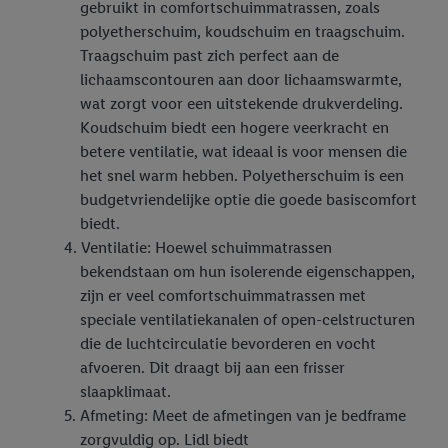
gebruikt in comfortschuimmatrassen, zoals
diensten worden weergegeven als er met behulp van uw
polyetherschuim, koudschuim en traagschuim.
gehashte e-mailadres en eventuele andere
Traagschuim past zich perfect aan de
identificatiegegevens/identificatiegegevens waarover Criteo
lichaamscontouren aan door lichaamswarmte,
SA beschikt, meerdere eindapparaten of Lidl-diensten aan u
wat zorgt voor een uitstekende drukverdeling.
kunnen worden toegewezen.
Koudschuim biedt een hogere veerkracht en
Onder “Aanpassen” kunt u individuele doeleinden toestaan en
betere ventilatie, wat ideaal is voor mensen die
meer informatie vinden over de gegevensverwerking.
het snel warm hebben. Polyetherschuim is een
Door op “weigeren” te klikken, kunt u alleen het gebruik van de
budgetvriendelijke optie die goede basiscomfort
noodzakelijke technologieën toestaan. Door op “aanvaarden” te
biedt.
klikken, stemt u in met alle verwerkingen voor alle
Ventilatie: Hoewel schuimmatrassen
bovengenoemde doeleinden. Meer informatie, waaronder de
bekendstaan om hun isolerende eigenschappen,
bewaartermijn van de gegevens en uw recht om uw
zijn er veel comfortschuimmatrassen met
toestemming te allen tijde met vooruitwerkende kracht in te
speciale ventilatiekanalen of open-celstructuren
trekken, vindt u in onze
privacyverklaring
.
Je vindt het
die de luchtcirculatie bevorderen en vocht
impressum hier.
afvoeren. Dit draagt bij aan een frisser
slaapklimaat.
Afmeting: Meet de afmetingen van je bedframe
zorgvuldig op. Lidl biedt