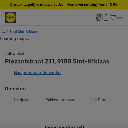
Ontdek dagelijks nieuwe acties! | Gratis verzending¹ vanaf € 60.
/
Stad Sint-Niklaas
Loading map...
Lidl-winkel
Plezantstraat 231, 9100 Sint-Niklaas
Navigeer naar de winkel
Diensten
Laadpaal
Pakketautomaat
Lidl Plus
Jouw mening telt