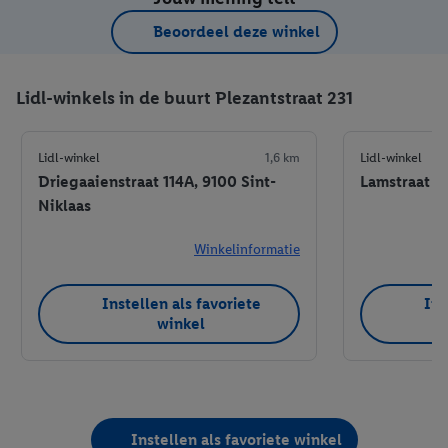
Beoordeel deze winkel
Lidl-winkels in de buurt Plezantstraat 231
Lidl-winkel
1,6 km
Lidl-winkel
Driegaaienstraat 114A, 9100 Sint-
Lamstraat 1,
Niklaas
Winkelinformatie
Instellen als favoriete
Ins
winkel
Instellen als favoriete winkel