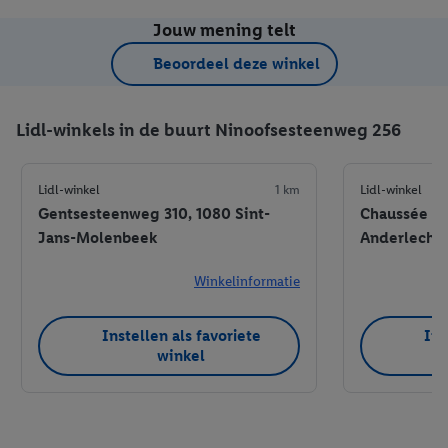
Jouw mening telt
Beoordeel deze winkel
Lidl-winkels in de buurt Ninoofsesteenweg 256
Lidl-winkel
1 km
Lidl-winkel
Gentsesteenweg 310, 1080 Sint-
Chaussée de
Jans-Molenbeek
Anderlecht
Winkelinformatie
Instellen als favoriete
Ins
winkel