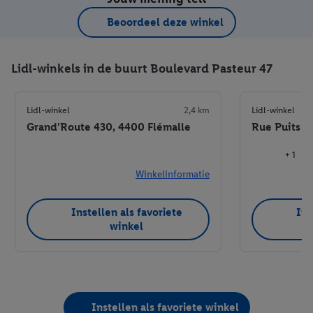
Beoordeel deze winkel
Lidl-winkels in de buurt Boulevard Pasteur 47
Lidl-winkel
2,4 km
Lidl-winkel
Grand'Route 430, 4400 Flémalle
Rue Puits M
+ 1
Winkelinformatie
Instellen als favoriete
Ins
winkel
Instellen als favoriete winkel