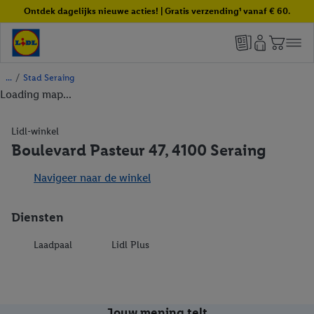
Ontdek dagelijks nieuwe acties! | Gratis verzending¹ vanaf € 60.
/
Stad Seraing
Loading map...
Lidl-winkel
Boulevard Pasteur 47, 4100 Seraing
Navigeer naar de winkel
Diensten
Laadpaal
Lidl Plus
Jouw mening telt