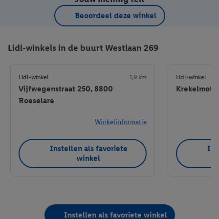
Beoordeel deze winkel
Lidl-winkels in de buurt Westlaan 269
Lidl-winkel
1,9 km
Lidl-winkel
Vijfwegenstraat 250, 8800
Krekelmotes
Roeselare
Winkelinformatie
Instellen als favoriete
Ins
winkel
Instellen als favoriete winkel