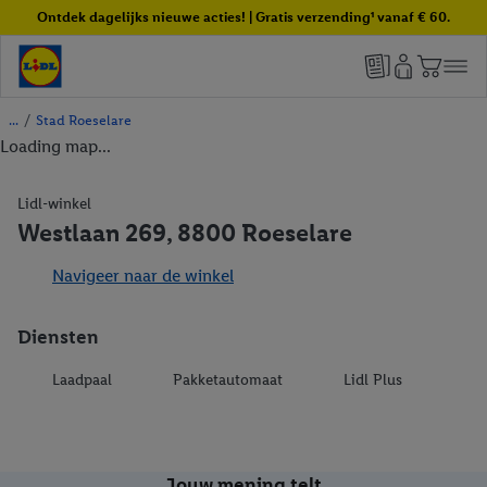
Ontdek dagelijks nieuwe acties! | Gratis verzending¹ vanaf € 60.
/
Stad Roeselare
Loading map...
Lidl-winkel
Westlaan 269, 8800 Roeselare
Navigeer naar de winkel
Diensten
Laadpaal
Pakketautomaat
Lidl Plus
Jouw mening telt