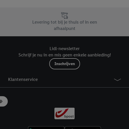
likken, kunt u alleen het gebruik van de noodzakelijke technologieën toes
, stemt u in met alle verwerkingen voor alle bovengenoemde doeleinden. M
mijn van de gegevens en uw recht om uw toestemming te allen tijde met
Levering tot bij je thuis of in een
ndt u in onze
privacyverklaring
.
Je vindt het impressum hier.
afhaalpunt
Lidl-newsletter
Schrijf je nu in en mis geen enkele aanbieding!
Inschrijven
Klantenservice