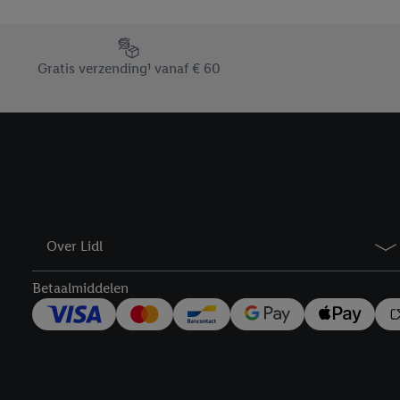
Door op “weigeren” te k
“aanvaarden” te klikken
Footerelement met de verschillende USPs van Lidl.be
waaronder de bewaarter
Gratis verzending¹ vanaf € 60
kracht in te trekken, vi
Over Lidl
Betaalmiddelen