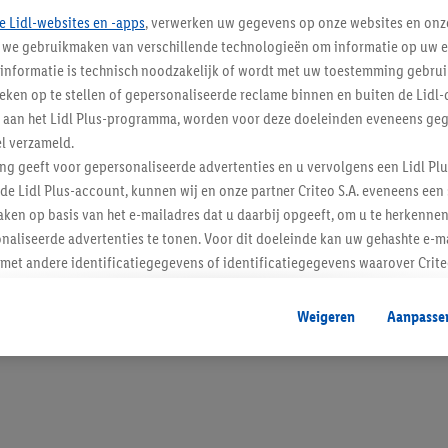
e Lidl-websites en -apps
, verwerken uw gegevens op onze websites en onz
j we gebruikmaken van verschillende technologieën om informatie op uw e
informatie is technisch noodzakelijk of wordt met uw toestemming gebrui
tieken op te stellen of gepersonaliseerde reclame binnen en buiten de Lidl-
Blijf op de hoo
t aan het Lidl Plus-programma, worden voor deze doeleinden eveneens ge
l verzameld.
Schrijf je in op de newslette
ing geeft voor gepersonaliseerde advertenties en u vervolgens een Lidl P
de Lidl Plus-account, kunnen wij en onze partner Criteo S.A. eveneens een 
Inschrijven
ken op basis van het e-mailadres dat u daarbij opgeeft, om u te herkennen
naliseerde advertenties te tonen. Voor dit doeleinde kan uw gehashte e-m
t andere identificatiegegevens of identificatiegegevens waarover Criteo
en.
aat, kunnen advertenties in het kader van retargeting, d.w.z. advertenties
Weigeren
Aanpasse
nd (bijvoorbeeld door het product in de webshop aan uw winkelmandje toe 
verschillende apparaten en verschillende Lidl-diensten worden weergegeve
adres en eventuele andere identificatiegegevens/identificatiegegevens wa
dapparaten of Lidl-diensten aan u kunnen worden toegewezen.
 u individuele doeleinden toestaan en meer informatie vinden over de ge