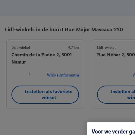
Lidl-winkels in de buurt Rue Major Mascaux 230
Lidl-winkel
4,7 km
Lidl-winkel
Chemin de la Plaine 2, 5001
Rue Hébar 2, 50
Namur
+ 1
Winkelinformatie
W
Instellen als favoriete
Instellen a
winkel
win
Voor we verder ga