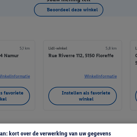
Beoordeel deze winkel
5,1 km
Lidl-winkel
5,8 km
L
04 Namur
Rue Riverre 112, 5150 Floreffe
inkelinformatie
Winkelinformatie
ls favoriete
Instellen als favoriete
kel
winkel
an: kort over de verwerking van uw gegevens
Instellen als favoriete winkel