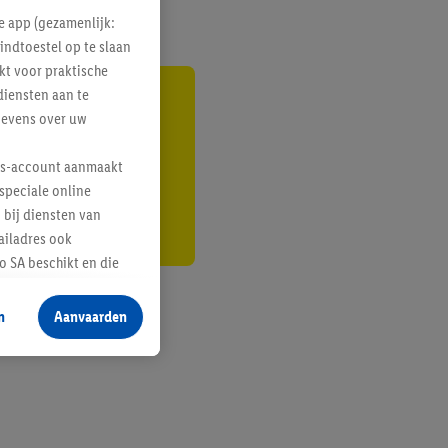
e app (gezamenlijk:
indtoestel op te slaan
kt voor praktische
diensten aan te
gte
gevens over uw
r
lus-account aanmaakt
speciale online
 bij diensten van
ailadres ook
 SA beschikt en die
 voor producten waarin
n
Aanvaarden
te voegen, maar het
n als er met behulp
arover Criteo SA
gevensverwerking.