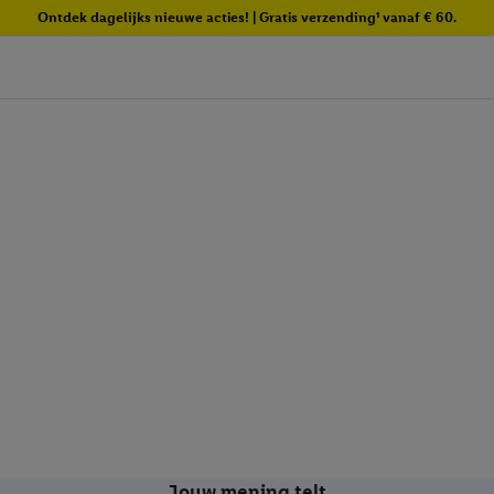
Ontdek dagelijks nieuwe acties! | Gratis verzending¹ vanaf € 60.
Jouw mening telt