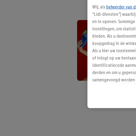
Wij, als
beheerder van d
“Lidl-diensten”) waarbi
en te openen. Sommige 
instellingen, om statis
bieden. Als u deelneem
koopgedrag in de winke
Als u hier uw toestemm
of inlogt op uw bestaan
identificatiecode aanma
derden en om u geperso
samengevoegd worden me
aan u toegewezen werd
Als u hiermee akkoord g
u interesse hebt getoo
niet te kopen), ook op 
van uw gehashte e-mail
beschikt, meerdere ein
Onder “Aanpassen” kunt