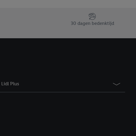
taan. Door op
eer informatie,
 vooruitwerkende
30 dagen bedenktijd
Lidl Plus