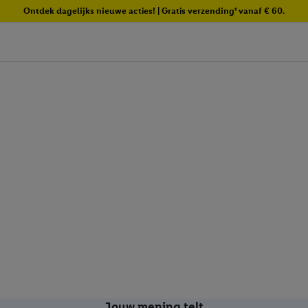
Ontdek dagelijks nieuwe acties! | Gratis verzending¹ vanaf € 60.
Jouw mening telt