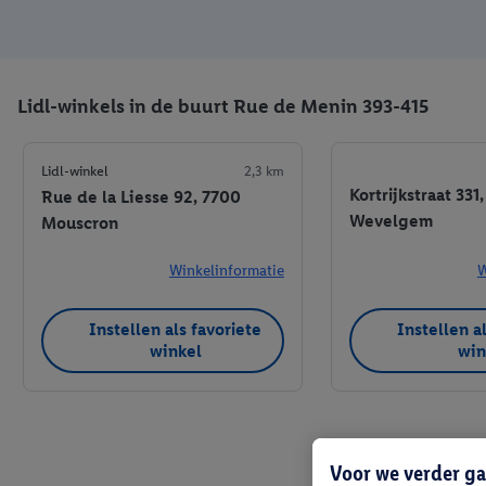
Lidl-winkels in de buurt Rue de Menin 393-415
Lidl-winkel
2,3 km
Kortrijkstraat 331
Rue de la Liesse 92, 7700
Wevelgem
Mouscron
Winkelinformatie
W
Instellen als favoriete
Instellen a
winkel
win
Voor we verder ga