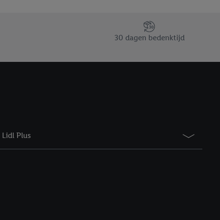
taan. Door op
eer informatie,
 vooruitwerkende
30 dagen bedenktijd
Lidl Plus