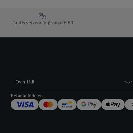
Door op “weigeren” te k
“aanvaarden” te klikken
Footerelement met de verschillende USPs van Lidl.be
waaronder de bewaarter
Gratis verzending¹ vanaf € 60
kracht in te trekken, vi
Over Lidl
Betaalmiddelen