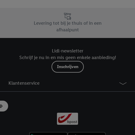
likken, kunt u alleen het gebruik van de noodzakelijke technologieën toes
, stemt u in met alle verwerkingen voor alle bovengenoemde doeleinden. M
mijn van de gegevens en uw recht om uw toestemming te allen tijde met
Levering tot bij je thuis of in een
ndt u in onze
privacyverklaring
.
Je vindt het impressum hier.
afhaalpunt
Lidl-newsletter
Schrijf je nu in en mis geen enkele aanbieding!
Inschrijven
Klantenservice