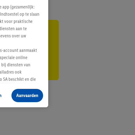
e app (gezamenlijk:
indtoestel op te slaan
kt voor praktische
diensten aan te
gte
gevens over uw
r
lus-account aanmaakt
speciale online
 bij diensten van
ailadres ook
 SA beschikt en die
 voor producten waarin
n
Aanvaarden
te voegen, maar het
n als er met behulp
arover Criteo SA
gevensverwerking.