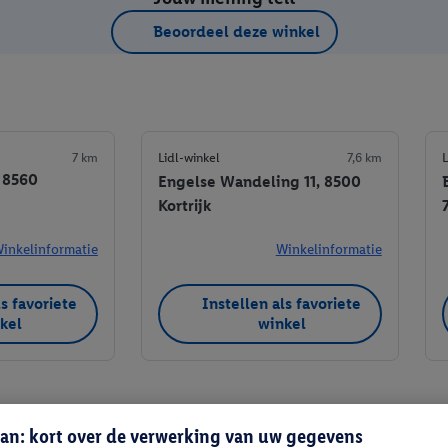
Beoordeel deze winkel
7 km
Lidl-winkel
7,6 km
L
, 8560
Engelse Wandeling 11, 8500
Kortrijk
inkelinformatie
Winkelinformatie
ls favoriete
Instellen als favoriete
kel
winkel
an: kort over de verwerking van uw gegevens
Instellen als favoriete winkel