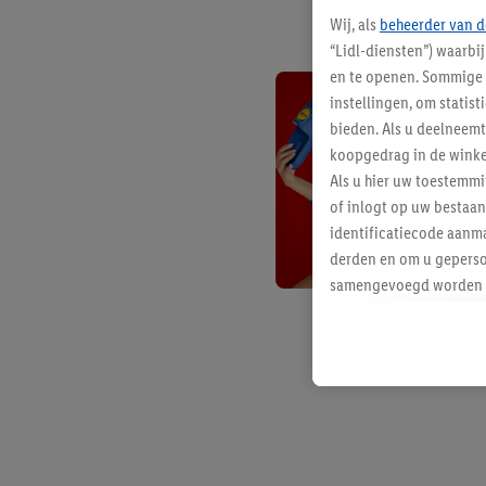
Wij, als
beheerder van d
“Lidl-diensten”) waarbi
en te openen. Sommige 
instellingen, om statis
bieden. Als u deelneem
koopgedrag in de winke
Als u hier uw toestemm
of inlogt op uw bestaan
identificatiecode aanma
derden en om u geperso
samengevoegd worden me
aan u toegewezen werd
Als u hiermee akkoord g
u interesse hebt getoo
niet te kopen), ook op 
van uw gehashte e-mail
beschikt, meerdere ein
Onder “Aanpassen” kunt