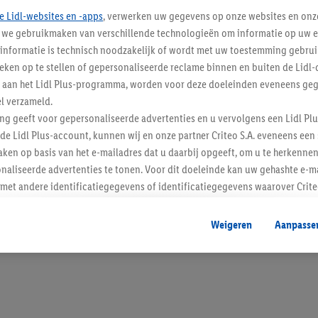
e Lidl-websites en -apps
, verwerken uw gegevens op onze websites en onz
j we gebruikmaken van verschillende technologieën om informatie op uw e
informatie is technisch noodzakelijk of wordt met uw toestemming gebrui
tieken op te stellen of gepersonaliseerde reclame binnen en buiten de Lidl-
Blijf op de hoo
t aan het Lidl Plus-programma, worden voor deze doeleinden eveneens ge
l verzameld.
Schrijf je in op de newslette
ing geeft voor gepersonaliseerde advertenties en u vervolgens een Lidl P
de Lidl Plus-account, kunnen wij en onze partner Criteo S.A. eveneens een 
Inschrijven
ken op basis van het e-mailadres dat u daarbij opgeeft, om u te herkennen
naliseerde advertenties te tonen. Voor dit doeleinde kan uw gehashte e-m
t andere identificatiegegevens of identificatiegegevens waarover Criteo
en.
aat, kunnen advertenties in het kader van retargeting, d.w.z. advertenties
Weigeren
Aanpasse
nd (bijvoorbeeld door het product in de webshop aan uw winkelmandje toe 
verschillende apparaten en verschillende Lidl-diensten worden weergegeve
adres en eventuele andere identificatiegegevens/identificatiegegevens wa
dapparaten of Lidl-diensten aan u kunnen worden toegewezen.
 u individuele doeleinden toestaan en meer informatie vinden over de ge