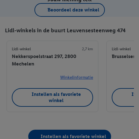
Beoordeel deze winkel
Lidl-winkels in de buurt Leuvensesteenweg 474
Lidl-winkel
2,7 km
Lidl-winkel
Nekkerspoelstraat 297, 2800
Brusselsest
Mechelen
Winkelinformatie
Instellen als favoriete
Ins
winkel
Instellen als favoriete winkel