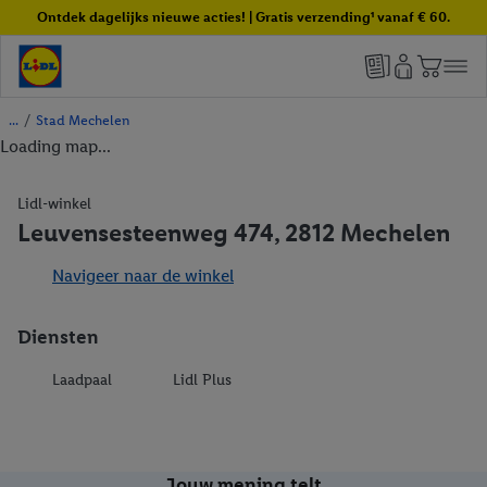
Ontdek dagelijks nieuwe acties! | Gratis verzending¹ vanaf € 60.
/
Stad Mechelen
Loading map...
Lidl-winkel
Leuvensesteenweg 474, 2812 Mechelen
Navigeer naar de winkel
Diensten
Laadpaal
Lidl Plus
Jouw mening telt