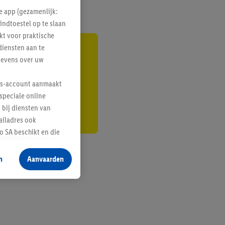
e app (gezamenlijk:
indtoestel op te slaan
kt voor praktische
diensten aan te
gte
gevens over uw
r
lus-account aanmaakt
speciale online
 bij diensten van
ailadres ook
 SA beschikt en die
 voor producten waarin
n
Aanvaarden
te voegen, maar het
n als er met behulp
arover Criteo SA
gevensverwerking.