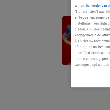
Wij, als
beheerder van d
“Lidl-diensten”) waarbi
en te openen. Sommige 
instellingen, om statis
bieden. Als u deelneem
koopgedrag in de winke
Als u hier uw toestemm
of inlogt op uw bestaan
identificatiecode aanma
derden en om u geperso
samengevoegd worden me
aan u toegewezen werd
Als u hiermee akkoord g
u interesse hebt getoo
niet te kopen), ook op 
van uw gehashte e-mail
beschikt, meerdere ein
Onder “Aanpassen” kunt