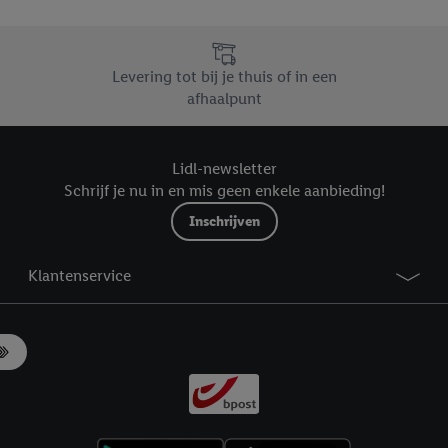
likken, kunt u alleen het gebruik van de noodzakelijke technologieën toes
, stemt u in met alle verwerkingen voor alle bovengenoemde doeleinden. M
mijn van de gegevens en uw recht om uw toestemming te allen tijde met
Levering tot bij je thuis of in een
ndt u in onze
privacyverklaring
.
Je vindt het impressum hier.
afhaalpunt
Lidl-newsletter
Schrijf je nu in en mis geen enkele aanbieding!
Inschrijven
Klantenservice