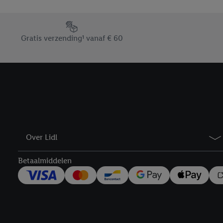
Door op “weigeren” te k
“aanvaarden” te klikken
Footerelement met de verschillende USPs van Lidl.be
waaronder de bewaarter
Gratis verzending¹ vanaf € 60
kracht in te trekken, vi
Over Lidl
Betaalmiddelen