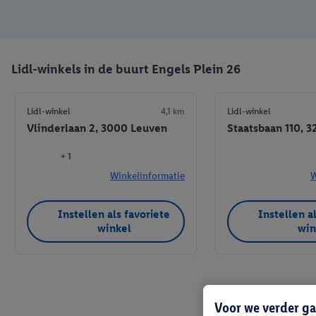
Lidl-winkels in de buurt Engels Plein 26
Lidl-winkel
4,1 km
Lidl-winkel
Vlinderlaan 2, 3000 Leuven
Staatsbaan 110, 
+ 1
Winkelinformatie
W
Instellen als favoriete
Instellen a
winkel
win
Voor we verder ga