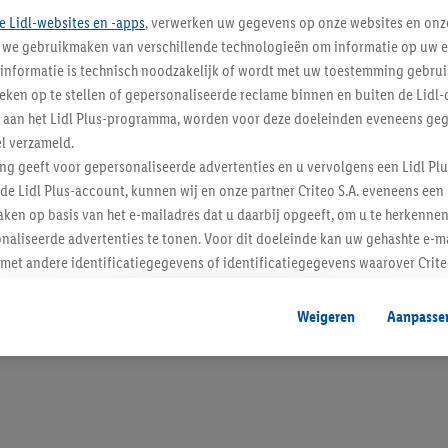
e Lidl-websites en -apps
, verwerken uw gegevens op onze websites en onz
j we gebruikmaken van verschillende technologieën om informatie op uw e
informatie is technisch noodzakelijk of wordt met uw toestemming gebrui
tieken op te stellen of gepersonaliseerde reclame binnen en buiten de Lidl-
Blijf op de hoo
t aan het Lidl Plus-programma, worden voor deze doeleinden eveneens ge
l verzameld.
Schrijf je in op de newslette
ing geeft voor gepersonaliseerde advertenties en u vervolgens een Lidl P
de Lidl Plus-account, kunnen wij en onze partner Criteo S.A. eveneens een 
Inschrijven
ken op basis van het e-mailadres dat u daarbij opgeeft, om u te herkennen
naliseerde advertenties te tonen. Voor dit doeleinde kan uw gehashte e-m
t andere identificatiegegevens of identificatiegegevens waarover Criteo
en.
aat, kunnen advertenties in het kader van retargeting, d.w.z. advertenties
Weigeren
Aanpasse
nd (bijvoorbeeld door het product in de webshop aan uw winkelmandje toe 
verschillende apparaten en verschillende Lidl-diensten worden weergegeve
adres en eventuele andere identificatiegegevens/identificatiegegevens wa
dapparaten of Lidl-diensten aan u kunnen worden toegewezen.
 u individuele doeleinden toestaan en meer informatie vinden over de ge