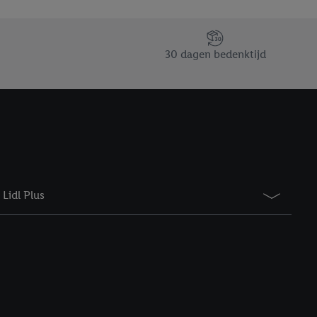
taan. Door op
eer informatie,
 vooruitwerkende
30 dagen bedenktijd
Lidl Plus