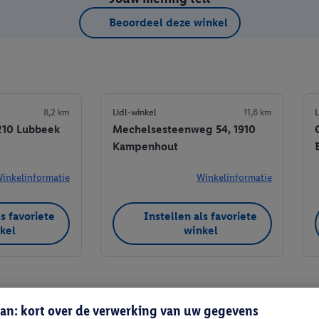
Beoordeel deze winkel
8,2 km
Lidl-winkel
11,6 km
L
3210 Lubbeek
Mechelsesteenweg 54, 1910
Kampenhout
inkelinformatie
Winkelinformatie
ls favoriete
Instellen als favoriete
kel
winkel
an: kort over de verwerking van uw gegevens
Instellen als favoriete winkel