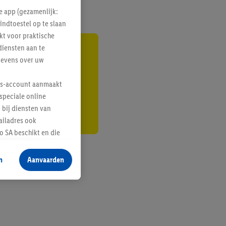
e app (gezamenlijk:
indtoestel op te slaan
kt voor praktische
diensten aan te
gte
gevens over uw
r
lus-account aanmaakt
speciale online
 bij diensten van
ailadres ook
 SA beschikt en die
 voor producten waarin
n
Aanvaarden
te voegen, maar het
n als er met behulp
arover Criteo SA
gevensverwerking.