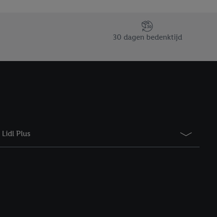
taan. Door op
eer informatie,
 vooruitwerkende
30 dagen bedenktijd
Lidl Plus