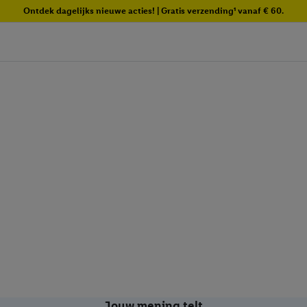
Ontdek dagelijks nieuwe acties! | Gratis verzending¹ vanaf € 60.
Jouw mening telt