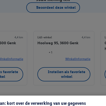
Beoordeel deze winkel
4,4 km
Lidl-winkel
4,4 km
L
3600 Genk
Hooiweg 95, 3600 Genk
+ 1
inkelinformatie
Winkelinformatie
ls favoriete
Instellen als favoriete
kel
winkel
an: kort over de verwerking van uw gegevens
Instellen als favoriete winkel