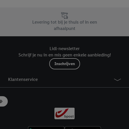
likken, kunt u alleen het gebruik van de noodzakelijke technologieën toes
, stemt u in met alle verwerkingen voor alle bovengenoemde doeleinden. M
mijn van de gegevens en uw recht om uw toestemming te allen tijde met
Levering tot bij je thuis of in een
ndt u in onze
privacyverklaring
.
Je vindt het impressum hier.
afhaalpunt
Lidl-newsletter
Schrijf je nu in en mis geen enkele aanbieding!
Inschrijven
Klantenservice