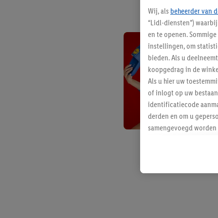
Wij, als
beheerder van d
“Lidl-diensten”) waarbi
en te openen. Sommige 
instellingen, om statis
bieden. Als u deelneem
koopgedrag in de winke
Als u hier uw toestemm
of inlogt op uw bestaan
identificatiecode aanma
derden en om u geperso
samengevoegd worden me
aan u toegewezen werd
Als u hiermee akkoord g
u interesse hebt getoo
niet te kopen), ook op 
van uw gehashte e-mail
beschikt, meerdere ein
Onder “Aanpassen” kunt