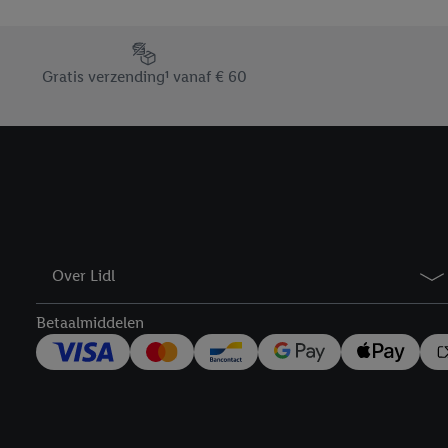
Door op “weigeren” te k
“aanvaarden” te klikken
Footerelement met de verschillende USPs van Lidl.be
waaronder de bewaarter
Gratis verzending¹ vanaf € 60
kracht in te trekken, vi
Over Lidl
Betaalmiddelen