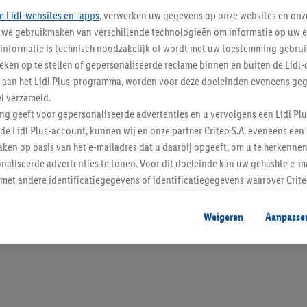
e Lidl-websites en -apps
, verwerken uw gegevens op onze websites en onz
j we gebruikmaken van verschillende technologieën om informatie op uw e
informatie is technisch noodzakelijk of wordt met uw toestemming gebrui
tieken op te stellen of gepersonaliseerde reclame binnen en buiten de Lidl-
Blijf op de hoo
t aan het Lidl Plus-programma, worden voor deze doeleinden eveneens ge
l verzameld.
Schrijf je in op de newslette
ing geeft voor gepersonaliseerde advertenties en u vervolgens een Lidl P
de Lidl Plus-account, kunnen wij en onze partner Criteo S.A. eveneens een 
Inschrijven
ken op basis van het e-mailadres dat u daarbij opgeeft, om u te herkennen
naliseerde advertenties te tonen. Voor dit doeleinde kan uw gehashte e-m
t andere identificatiegegevens of identificatiegegevens waarover Criteo
en.
aat, kunnen advertenties in het kader van retargeting, d.w.z. advertenties
Weigeren
Aanpasse
nd (bijvoorbeeld door het product in de webshop aan uw winkelmandje toe 
verschillende apparaten en verschillende Lidl-diensten worden weergegeve
adres en eventuele andere identificatiegegevens/identificatiegegevens wa
dapparaten of Lidl-diensten aan u kunnen worden toegewezen.
 u individuele doeleinden toestaan en meer informatie vinden over de ge