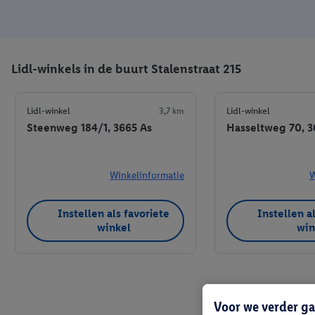
Lidl-winkels in de buurt Stalenstraat 215
Lidl-winkel
3,7 km
Lidl-winkel
Steenweg 184/1, 3665 As
Hasseltweg 70, 
Winkelinformatie
W
Instellen als favoriete
Instellen a
winkel
win
Voor we verder ga