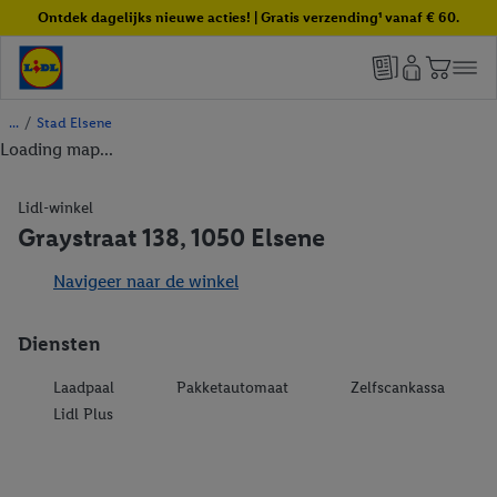
Ontdek dagelijks nieuwe acties! | Gratis verzending¹ vanaf € 60.
/
Stad Elsene
Loading map...
Lidl-winkel
Graystraat 138, 1050 Elsene
Navigeer naar de winkel
Diensten
Laadpaal
Pakketautomaat
Zelfscankassa
Lidl Plus