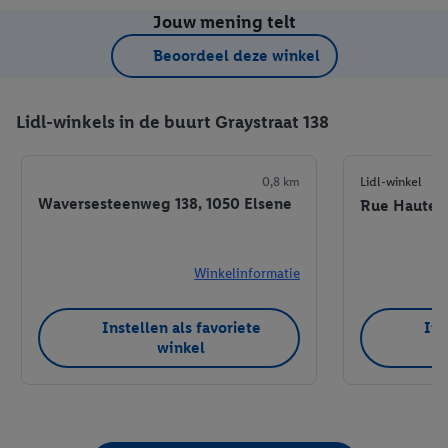
Jouw mening telt
Beoordeel deze winkel
Lidl-winkels in de buurt Graystraat 138
0,8 km
Lidl-winkel
Waversesteenweg 138, 1050 Elsene
Rue Haute 3
Winkelinformatie
Instellen als favoriete
Ins
winkel