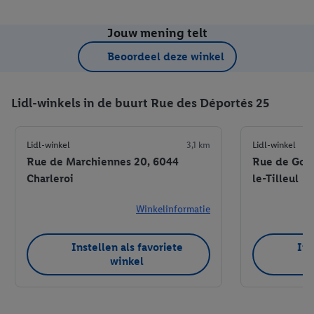
Jouw mening telt
Beoordeel deze winkel
Lidl-winkels in de buurt Rue des Déportés 25
Lidl-winkel
3,1 km
Lidl-winkel
Rue de Marchiennes 20, 6044
Rue de Gozé
Charleroi
le-Tilleul
Winkelinformatie
Instellen als favoriete
Ins
winkel