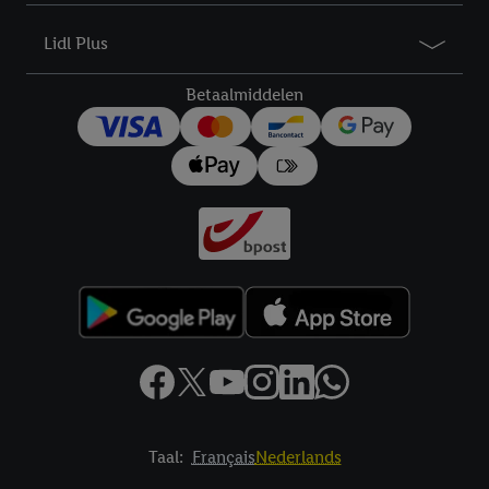
bewaartermijn van de gegevens en uw recht om uw
toestemming te allen tijde met vooruitwerkende kracht in te
Lidl Plus
trekken, vindt u in onze
privacyverklaring
.
Je vindt het
impressum hier.
Betaalmiddelen
Taal:
Français
Nederlands
Footerelement met links naar juridische teksten