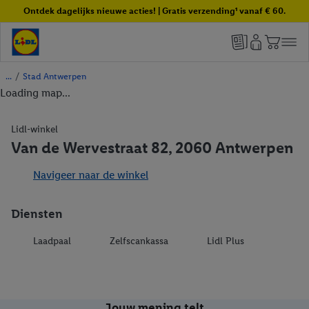
Ontdek dagelijks nieuwe acties! | Gratis verzending¹ vanaf € 60.
/
Stad Antwerpen
Loading map...
Lidl-winkel
Van de Wervestraat 82, 2060 Antwerpen
Navigeer naar de winkel
Diensten
Laadpaal
Zelfscankassa
Lidl Plus
Jouw mening telt