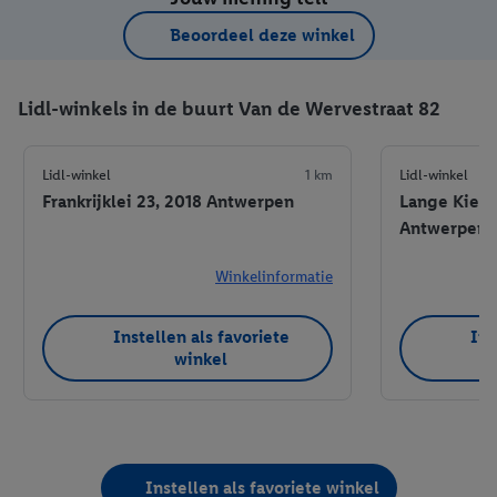
Beoordeel deze winkel
Lidl-winkels in de buurt Van de Wervestraat 82
Lidl-winkel
1 km
Lidl-winkel
Frankrijklei 23, 2018 Antwerpen
Lange Kievit
Antwerpen
Winkelinformatie
Instellen als favoriete
Ins
winkel
Instellen als favoriete winkel