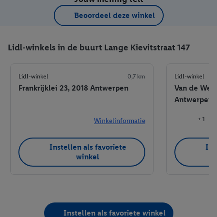
Beoordeel deze winkel
Lidl-winkels in de buurt Lange Kievitstraat 147
Lidl-winkel
0,7 km
Lidl-winkel
Frankrijklei 23, 2018 Antwerpen
Van de Werv
Antwerpen
+ 1
Winkelinformatie
Instellen als favoriete
Ins
winkel
Instellen als favoriete winkel