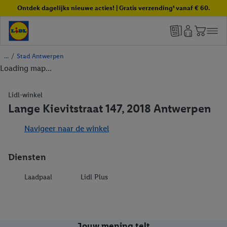
Ontdek dagelijks nieuwe acties! | Gratis verzending¹ vanaf € 60.
/
Stad Antwerpen
Loading map...
Lidl-winkel
Lange Kievitstraat 147, 2018 Antwerpen
Navigeer naar de winkel
Diensten
Laadpaal
Lidl Plus
Jouw mening telt