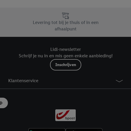
likken, kunt u alleen het gebruik van de noodzakelijke technologieën toes
, stemt u in met alle verwerkingen voor alle bovengenoemde doeleinden. M
mijn van de gegevens en uw recht om uw toestemming te allen tijde met
Levering tot bij je thuis of in een
ndt u in onze
privacyverklaring
.
Je vindt het impressum hier.
afhaalpunt
Lidl-newsletter
Schrijf je nu in en mis geen enkele aanbieding!
Inschrijven
Klantenservice