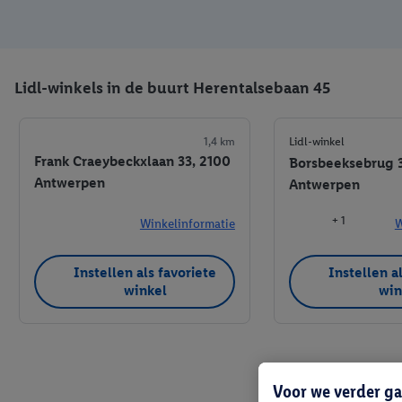
Lidl-winkels in de buurt Herentalsebaan 45
1,4 km
Lidl-winkel
Frank Craeybeckxlaan 33, 2100
Borsbeeksebrug 
Antwerpen
Antwerpen
+ 1
Winkelinformatie
W
Instellen als favoriete
Instellen a
winkel
win
Voor we verder ga