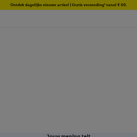
Ontdek dagelijks nieuwe acties! | Gratis verzending¹ vanaf € 60.
Jouw mening telt