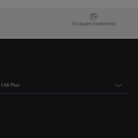
taan. Door op
eer informatie,
 vooruitwerkende
30 dagen bedenktijd
Lidl Plus