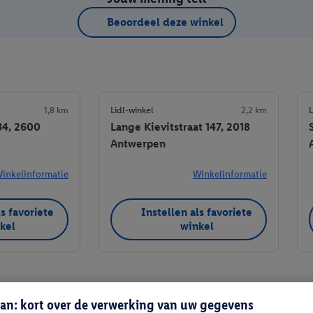
Beoordeel deze winkel
1,8 km
Lidl-winkel
2,2 km
L
34, 2600
Lange Kievitstraat 147, 2018
Antwerpen
inkelinformatie
Winkelinformatie
ls favoriete
Instellen als favoriete
kel
winkel
an: kort over de verwerking van uw gegevens
Instellen als favoriete winkel