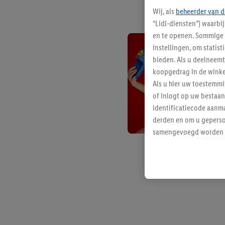
Wij, als
beheerder van d
“Lidl-diensten”) waarbi
en te openen. Sommige 
instellingen, om statis
bieden. Als u deelneem
koopgedrag in de winke
Als u hier uw toestemm
of inlogt op uw bestaan
identificatiecode aanma
derden en om u geperso
samengevoegd worden me
aan u toegewezen werd
Als u hiermee akkoord g
u interesse hebt getoo
niet te kopen), ook op 
van uw gehashte e-mail
beschikt, meerdere ein
Onder “Aanpassen” kunt