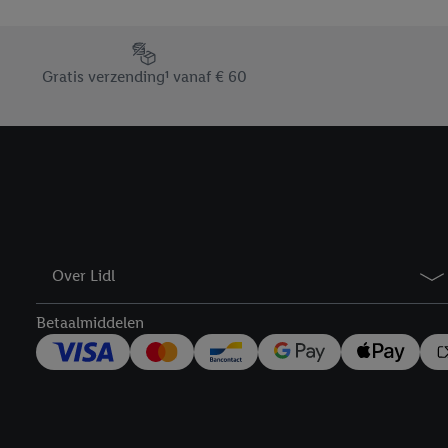
Door op “weigeren” te k
“aanvaarden” te klikken
Footerelement met de verschillende USPs van Lidl.be
waaronder de bewaarter
Gratis verzending¹ vanaf € 60
kracht in te trekken, vi
Over Lidl
Betaalmiddelen