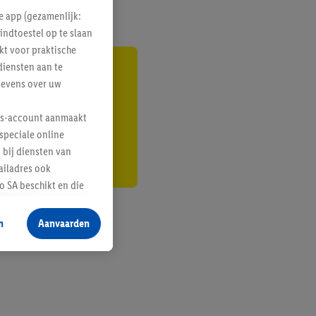
e app (gezamenlijk:
indtoestel op te slaan
kt voor praktische
diensten aan te
gte
gevens over uw
r
lus-account aanmaakt
speciale online
 bij diensten van
ailadres ook
 SA beschikt en die
 voor producten waarin
n
Aanvaarden
te voegen, maar het
n als er met behulp
arover Criteo SA
gevensverwerking.