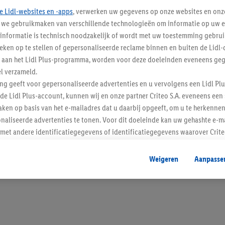
e Lidl-websites en -apps
, verwerken uw gegevens op onze websites en onz
j we gebruikmaken van verschillende technologieën om informatie op uw e
informatie is technisch noodzakelijk of wordt met uw toestemming gebrui
tieken op te stellen of gepersonaliseerde reclame binnen en buiten de Lidl-
Blijf op de hoo
t aan het Lidl Plus-programma, worden voor deze doeleinden eveneens ge
l verzameld.
Schrijf je in op de newslette
ing geeft voor gepersonaliseerde advertenties en u vervolgens een Lidl P
de Lidl Plus-account, kunnen wij en onze partner Criteo S.A. eveneens een 
Inschrijven
ken op basis van het e-mailadres dat u daarbij opgeeft, om u te herkennen
naliseerde advertenties te tonen. Voor dit doeleinde kan uw gehashte e-m
t andere identificatiegegevens of identificatiegegevens waarover Criteo
en.
aat, kunnen advertenties in het kader van retargeting, d.w.z. advertenties
Weigeren
Aanpasse
nd (bijvoorbeeld door het product in de webshop aan uw winkelmandje toe 
verschillende apparaten en verschillende Lidl-diensten worden weergegeve
adres en eventuele andere identificatiegegevens/identificatiegegevens wa
dapparaten of Lidl-diensten aan u kunnen worden toegewezen.
 u individuele doeleinden toestaan en meer informatie vinden over de ge