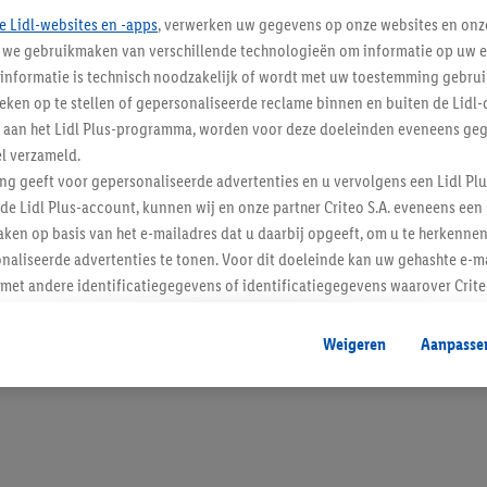
e Lidl-websites en -apps
, verwerken uw gegevens op onze websites en onz
j we gebruikmaken van verschillende technologieën om informatie op uw e
informatie is technisch noodzakelijk of wordt met uw toestemming gebrui
tieken op te stellen of gepersonaliseerde reclame binnen en buiten de Lidl-
Blijf op de hoo
t aan het Lidl Plus-programma, worden voor deze doeleinden eveneens ge
l verzameld.
Schrijf je in op de newslette
ing geeft voor gepersonaliseerde advertenties en u vervolgens een Lidl P
de Lidl Plus-account, kunnen wij en onze partner Criteo S.A. eveneens een 
Inschrijven
ken op basis van het e-mailadres dat u daarbij opgeeft, om u te herkennen
naliseerde advertenties te tonen. Voor dit doeleinde kan uw gehashte e-m
t andere identificatiegegevens of identificatiegegevens waarover Criteo
en.
aat, kunnen advertenties in het kader van retargeting, d.w.z. advertenties
Weigeren
Aanpasse
nd (bijvoorbeeld door het product in de webshop aan uw winkelmandje toe 
verschillende apparaten en verschillende Lidl-diensten worden weergegeve
adres en eventuele andere identificatiegegevens/identificatiegegevens wa
dapparaten of Lidl-diensten aan u kunnen worden toegewezen.
 u individuele doeleinden toestaan en meer informatie vinden over de ge