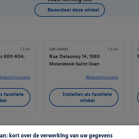
Beoordeel deze winkel
1,3 km
Lidl-winkel
1,4 km
L
s 600-604,
Rue Delaunoy 14, 1080
Molenbeek-Saint-Jean
inkelinformatie
Winkelinformatie
ls favoriete
Instellen als favoriete
kel
winkel
an: kort over de verwerking van uw gegevens
Instellen als favoriete winkel