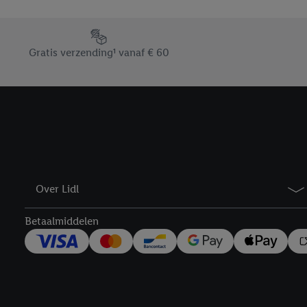
Door op “weigeren” te k
“aanvaarden” te klikken
Footerelement met de verschillende USPs van Lidl.be
waaronder de bewaarter
Gratis verzending¹ vanaf € 60
kracht in te trekken, vi
Over Lidl
Betaalmiddelen