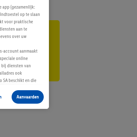
e app (gezamenlijk:
indtoestel op te slaan
kt voor praktische
diensten aan te
gte
gevens over uw
r
lus-account aanmaakt
speciale online
 bij diensten van
ailadres ook
 SA beschikt en die
 voor producten waarin
n
Aanvaarden
te voegen, maar het
n als er met behulp
arover Criteo SA
gevensverwerking.