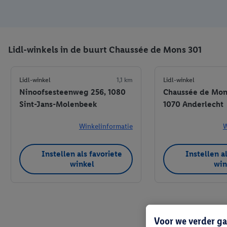
Lidl-winkels in de buurt Chaussée de Mons 301
Lidl-winkel
1,1 km
Lidl-winkel
Ninoofsesteenweg 256, 1080
Chaussée de Mon
Sint-Jans-Molenbeek
1070 Anderlecht
Winkelinformatie
W
Instellen als favoriete
Instellen a
winkel
win
Voor we verder ga