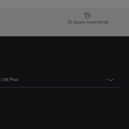
taan. Door op
eer informatie,
 vooruitwerkende
30 dagen bedenktijd
Lidl Plus