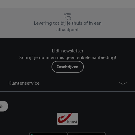
likken, kunt u alleen het gebruik van de noodzakelijke technologieën toes
, stemt u in met alle verwerkingen voor alle bovengenoemde doeleinden. M
mijn van de gegevens en uw recht om uw toestemming te allen tijde met
Levering tot bij je thuis of in een
ndt u in onze
privacyverklaring
.
Je vindt het impressum hier.
afhaalpunt
Lidl-newsletter
Schrijf je nu in en mis geen enkele aanbieding!
Inschrijven
Klantenservice