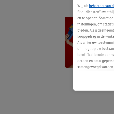
Wij, als
beheerder van d
“Lidl-diensten”) waarbi
en te openen. Sommige 
instellingen, om statis
bieden. Als u deelneem
koopgedrag in de winke
Als u hier uw toestemm
of inlogt op uw bestaan
identificatiecode aanma
derden en om u geperso
samengevoegd worden me
aan u toegewezen werd
Als u hiermee akkoord g
u interesse hebt getoo
niet te kopen), ook op 
van uw gehashte e-mail
beschikt, meerdere ein
Onder “Aanpassen” kunt