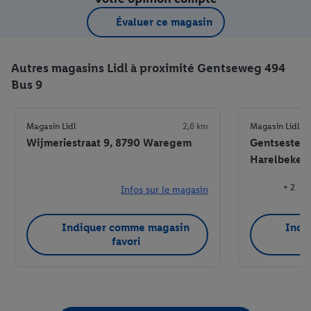
Évaluer ce magasin
Autres magasins Lidl à proximité Gentseweg 494
Bus 9
Magasin Lidl
2,6 km
Magasin Lidl
Wijmeriestraat 9, 8790 Waregem
Gentsestee
Harelbeke
+ 2
Infos sur le magasin
Indiquer comme magasin
Indi
favori