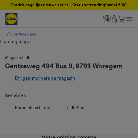
Ontdek dagelijks nieuwe acties! | Gratis verzending¹ vanaf € 60.
/
Ville Waregem
Loading map...
Magasin Lidl
Gentseweg 494 Bus 9, 8793 Waregem
Dirigez-moi vers ce magasin
Services
Borne de recharge
Lidl Plus
Votre opinion compte