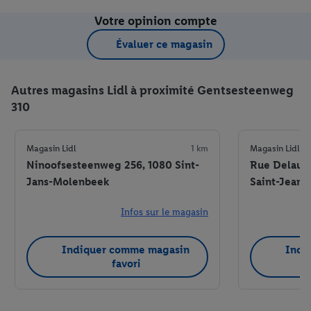
Votre opinion compte
Évaluer ce magasin
Autres magasins Lidl à proximité Gentsesteenweg
310
Magasin Lidl
1 km
Magasin Lidl
Ninoofsesteenweg 256, 1080 Sint-
Rue Delauno
Jans-Molenbeek
Saint-Jean
Infos sur le magasin
Indiquer comme magasin
Indi
favori