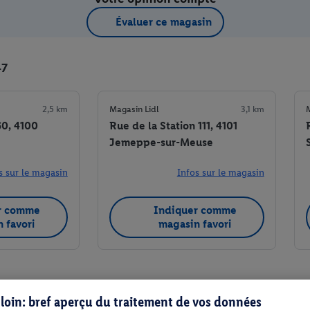
Évaluer ce magasin
47
2,5 km
Magasin Lidl
3,1 km
M
60, 4100
Rue de la Station 111, 4101
Jemeppe-sur-Meuse
s sur le magasin
Infos sur le magasin
r comme
Indiquer comme
 favori
magasin favori
s loin: bref aperçu du traitement de vos données
Indiquer comme magasin favori