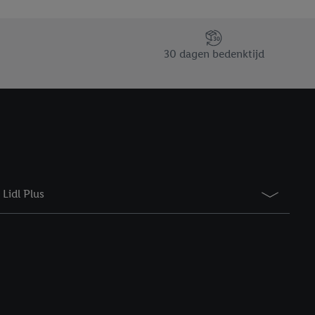
saires. En cliquant sur
rouverez de plus amples
ement à tout moment
30 dagen bedenktijd
 les impressions ici.
Lidl Plus