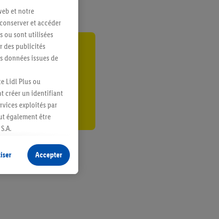
web et notre
 conserver et accéder
s ou sont utilisées
 des publicités
gte
es données issues de
r
e Lidl Plus ou
t créer un identifiant
ervices exploités par
eut également être
S.A.
s produits pour lesquels
s sans procéder à
iser
Accepter
plusieurs terminaux ou
e cas échéant, d’autres
 informations sur le