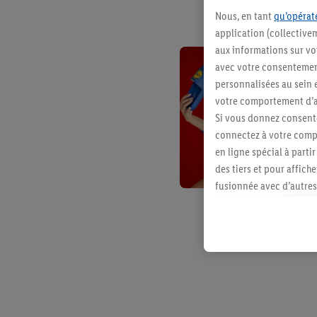
Nous, en tant
qu’opérate
application (collective
aux informations sur vot
avec votre consentement
personnalisées au sein e
votre comportement d’ac
Si vous donnez consente
connectez à votre compt
en ligne spécial à parti
des tiers et pour affich
fusionnée avec d’autres 
Sous réserve de votre ac
vous avez montré de l’i
l’achat) peuvent égaleme
plusieurs services de Li
identifiants/identifiant
Sous « Personnaliser », 
traitement des données