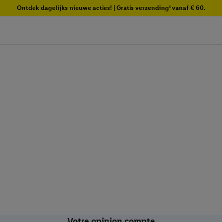
Ontdek dagelijks nieuwe acties! | Gratis verzending¹ vanaf € 60.
Votre opinion compte