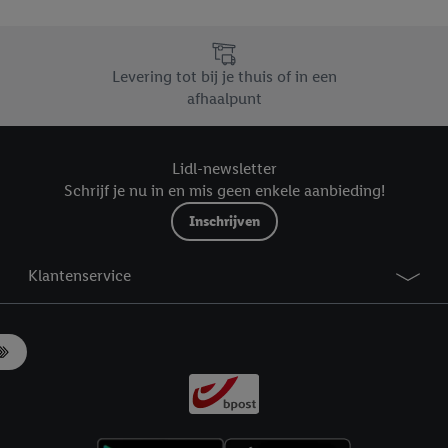
r », vous pouvez autoriser uniquement l’utilisation des technologies néces
risez tous les traitements pour toutes les finalités susmentionnées. Vous t
rée de conservation des données et votre droit de révoquer votre consent
Levering tot bij je thuis of in een
r dans notre
déclaration relative à la protection des données
.
Vous trouverez
afhaalpunt
Lidl-newsletter
Schrijf je nu in en mis geen enkele aanbieding!
Inschrijven
Klantenservice