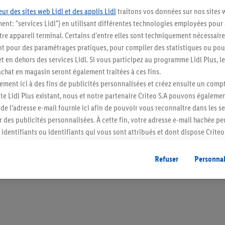
ur des sites web Lidl et des applis Lidl
traitons vos données sur nos sites 
ment: "services Lidl") en utilisant différentes technologies employées pour
re appareil terminal. Certains d'entre elles sont techniquement nécessaire
 pour des paramétrages pratiques, pour compiler des statistiques ou pour
Blijf op de hoo
t en dehors des services Lidl. Si vous participez au programme Lidl Plus, l
hat en magasin seront également traitées à ces fins.
Schrijf je in op de newslette
ment ici à des fins de publicités personnalisées et créez ensuite un compt
e Lidl Plus existant, nous et notre partenaire Criteo S.A pouvons égalemen
Inschrijven
r de l’adresse e-mail fournie ici afin de pouvoir vous reconnaître dans les s
er des publicités personnalisées. À cette fin, votre adresse e-mail hachée p
identifiants ou identifiants qui vous sont attribués et dont dispose Criteo 
cord, les publicités liées au reciblage, c’est-à-dire des publicités pour de
ntérêt (par exemple en plaçant le produit dans un panier d’un webshop mai
Refuser
Personnal
nt être affichées sur plusieurs apppareils et plusieurs services de Lidl si 
dl peuvent vous être attribués en utilisant votre adresse e-mail hachée et, l
s dont dispose Criteo S.A.
vous pouvez autoriser des finalités individuelles et trouver de plus amples
.