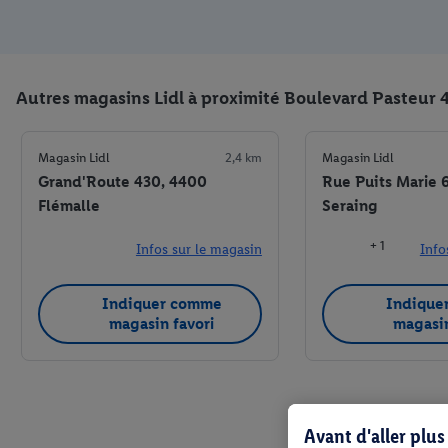
Autres magasins Lidl à proximité Boulevard Pasteur 
Magasin Lidl
2,4 km
Magasin Lidl
Grand'Route 430, 4400
Rue Puits Marie 
Flémalle
Seraing
+ 1
Infos sur le magasin
Info
Indiquer comme
Indique
magasin favori
magasin
Avant d'aller plu