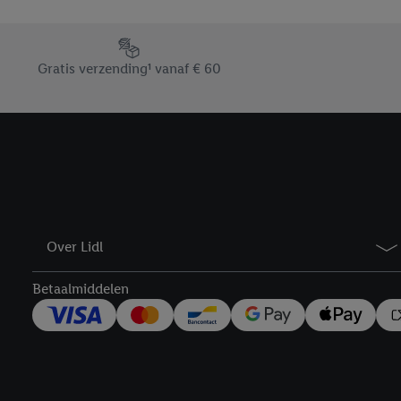
En cliquant sur « Refuse
« Accepter », vous auto
Footerelement met de verschillende USPs van Lidl.be
informations sur la du
Gratis verzending¹ vanaf € 60
avec effet pour l’aveni
Over Lidl
Betaalmiddelen