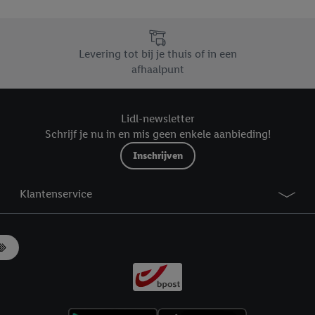
r », vous pouvez autoriser uniquement l’utilisation des technologies néces
risez tous les traitements pour toutes les finalités susmentionnées. Vous t
rée de conservation des données et votre droit de révoquer votre consent
Levering tot bij je thuis of in een
r dans notre
déclaration relative à la protection des données
.
Vous trouverez
afhaalpunt
Lidl-newsletter
Schrijf je nu in en mis geen enkele aanbieding!
Inschrijven
Klantenservice