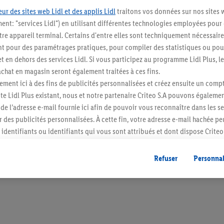
ur des sites web Lidl et des applis Lidl
traitons vos données sur nos sites 
ment: "services Lidl") en utilisant différentes technologies employées pour
re appareil terminal. Certains d'entre elles sont techniquement nécessaire
 pour des paramétrages pratiques, pour compiler des statistiques ou pour
Blijf op de hoo
t en dehors des services Lidl. Si vous participez au programme Lidl Plus, l
hat en magasin seront également traitées à ces fins.
Schrijf je in op de newslette
ment ici à des fins de publicités personnalisées et créez ensuite un compt
e Lidl Plus existant, nous et notre partenaire Criteo S.A pouvons égalemen
Inschrijven
r de l’adresse e-mail fournie ici afin de pouvoir vous reconnaître dans les s
er des publicités personnalisées. À cette fin, votre adresse e-mail hachée p
identifiants ou identifiants qui vous sont attribués et dont dispose Criteo 
cord, les publicités liées au reciblage, c’est-à-dire des publicités pour de
ntérêt (par exemple en plaçant le produit dans un panier d’un webshop mai
Refuser
Personnal
nt être affichées sur plusieurs apppareils et plusieurs services de Lidl si 
dl peuvent vous être attribués en utilisant votre adresse e-mail hachée et, l
s dont dispose Criteo S.A.
vous pouvez autoriser des finalités individuelles et trouver de plus amples
.