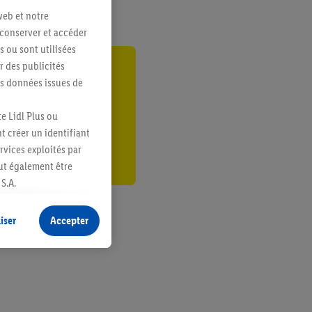
web et notre
 conserver et accéder
s ou sont utilisées
 des publicités
gte
es données issues de
r
e Lidl Plus ou
t créer un identifiant
ervices exploités par
eut également être
S.A.
s produits pour lesquels
s sans procéder à
iser
Accepter
plusieurs terminaux ou
e cas échéant, d’autres
 informations sur le