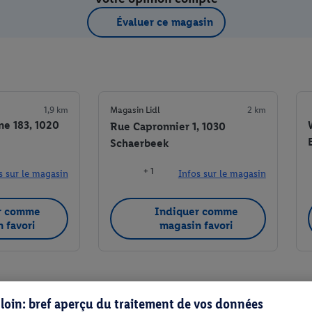
Évaluer ce magasin
1,9 km
Magasin Lidl
2 km
ne 183, 1020
Rue Capronnier 1, 1030
Schaerbeek
+ 1
s sur le magasin
Infos sur le magasin
r comme
Indiquer comme
 favori
magasin favori
s loin: bref aperçu du traitement de vos données
Indiquer comme magasin favori