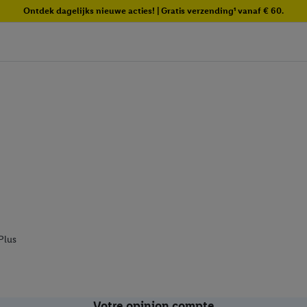
Ontdek dagelijks nieuwe acties! | Gratis verzending¹ vanaf € 60.
Plus
Votre opinion compte