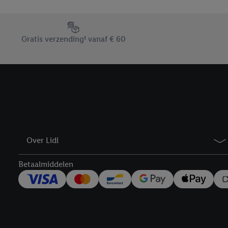
En cliquant sur « Refuse
« Accepter », vous auto
Footerelement met de verschillende USPs van Lidl.be
informations sur la du
Gratis verzending¹ vanaf € 60
avec effet pour l’aveni
Over Lidl
Betaalmiddelen