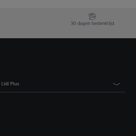
saires. En cliquant sur
rouverez de plus amples
ement à tout moment
30 dagen bedenktijd
 les impressions ici.
Lidl Plus