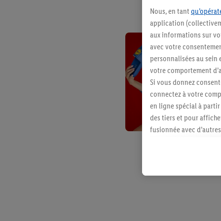
Nous, en tant
qu’opérate
application (collective
aux informations sur vot
avec votre consentement
personnalisées au sein e
votre comportement d’ac
Si vous donnez consente
connectez à votre compt
en ligne spécial à parti
des tiers et pour affich
fusionnée avec d’autres 
Sous réserve de votre ac
vous avez montré de l’i
l’achat) peuvent égaleme
plusieurs services de Li
identifiants/identifiant
Sous « Personnaliser », 
traitement des données