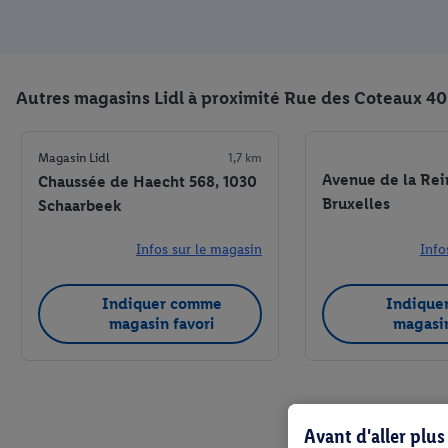
Autres magasins Lidl à proximité Rue des Coteaux 40
Magasin Lidl
1,7 km
Avenue de la Rei
Chaussée de Haecht 568, 1030
Bruxelles
Schaarbeek
Infos sur le magasin
Info
Indiquer comme
Indique
magasin favori
magasin
Avant d'aller plu