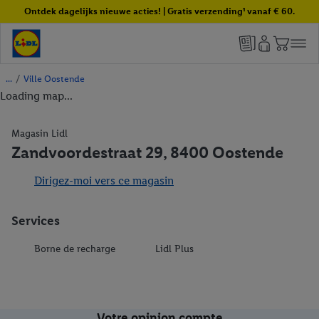
Ontdek dagelijks nieuwe acties! | Gratis verzending¹ vanaf € 60.
/
Ville Oostende
Loading map...
Magasin Lidl
Zandvoordestraat 29, 8400 Oostende
Dirigez-moi vers ce magasin
Services
Borne de recharge
Lidl Plus
Votre opinion compte