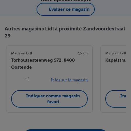
Évaluer ce magasin
Autres magasins Lidl à proximité Zandvoordestraat
29
Magasin Lidl
2,5 km
Magasin Lidl
Torhoutsesteenweg 572, 8400
Kapelstraat
Oostende
+ 1
Infos sur le magasin
Indiquer comme magasin
Indi
favori