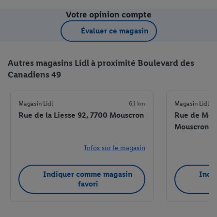
Votre opinion compte
Évaluer ce magasin
Autres magasins Lidl à proximité Boulevard des
Canadiens 49
Magasin Lidl
6,1 km
Magasin Lidl
Rue de la Liesse 92, 7700 Mouscron
Rue de Meni
Mouscron
Infos sur le magasin
Indiquer comme magasin
Indi
favori