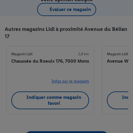
Évaluer ce magasin
Autres magasins Lidl à proximité Avenue du Bélian
17
Magasin Lidl
2,8 km
Magasin Lidl
Chaussée du Roeulx 176, 7000 Mons
Avenue Wils
Infos sur le magasin
Indiquer comme magasin
Indi
favori