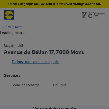
Ontdek dagelijks nieuwe acties! | Gratis verzending¹ vanaf € 60.
/
Ville Mons
Loading map...
Magasin Lidl
Avenue du Bélian 17, 7000 Mons
Dirigez-moi vers ce magasin
Services
Borne de recharge
Lidl Plus
Votre opinion compte