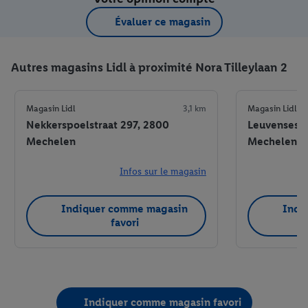
Évaluer ce magasin
Autres magasins Lidl à proximité Nora Tilleylaan 2
Magasin Lidl
3,1 km
Magasin Lidl
Nekkerspoelstraat 297, 2800
Leuvensest
Mechelen
Mechelen
Infos sur le magasin
Indiquer comme magasin
Indi
favori
Indiquer comme magasin favori