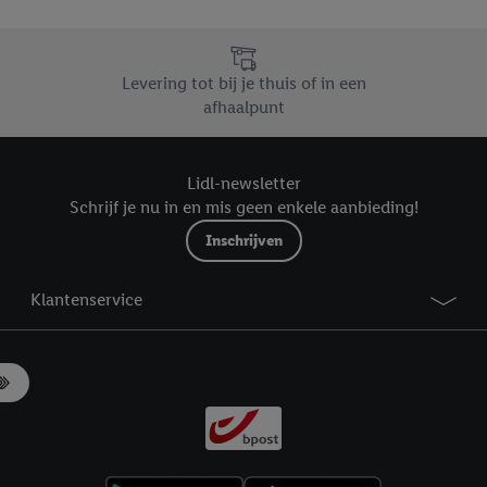
r », vous pouvez autoriser uniquement l’utilisation des technologies néces
risez tous les traitements pour toutes les finalités susmentionnées. Vous t
rée de conservation des données et votre droit de révoquer votre consent
Levering tot bij je thuis of in een
r dans notre
déclaration relative à la protection des données
.
Vous trouverez
afhaalpunt
Lidl-newsletter
Schrijf je nu in en mis geen enkele aanbieding!
Inschrijven
Klantenservice