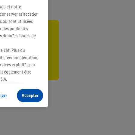
web et notre
 conserver et accéder
s ou sont utilisées
 des publicités
gte
es données issues de
r
e Lidl Plus ou
t créer un identifiant
ervices exploités par
eut également être
S.A.
s produits pour lesquels
s sans procéder à
iser
Accepter
plusieurs terminaux ou
e cas échéant, d’autres
 informations sur le