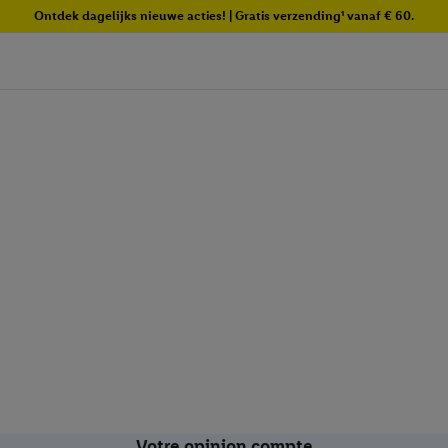
Ontdek dagelijks nieuwe acties! | Gratis verzending¹ vanaf € 60.
Votre opinion compte