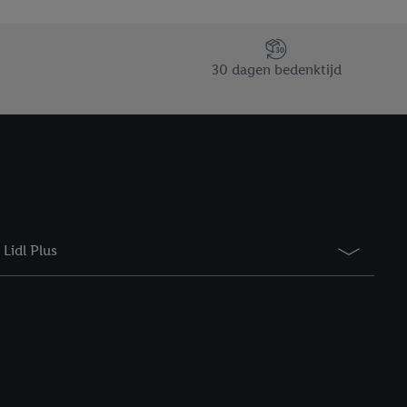
saires. En cliquant sur
rouverez de plus amples
ement à tout moment
30 dagen bedenktijd
 les impressions ici.
Lidl Plus