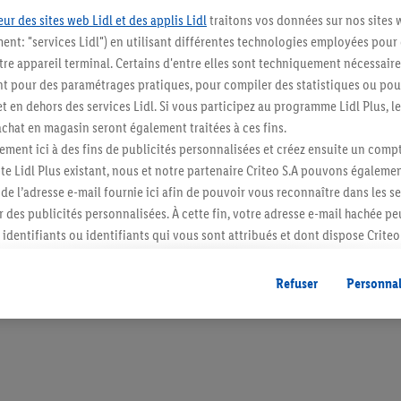
ur des sites web Lidl et des applis Lidl
traitons vos données sur nos sites 
ment: "services Lidl") en utilisant différentes technologies employées pour
re appareil terminal. Certains d'entre elles sont techniquement nécessaire
 pour des paramétrages pratiques, pour compiler des statistiques ou pour
Blijf op de hoo
t en dehors des services Lidl. Si vous participez au programme Lidl Plus, l
hat en magasin seront également traitées à ces fins.
Schrijf je in op de newslette
ment ici à des fins de publicités personnalisées et créez ensuite un compt
e Lidl Plus existant, nous et notre partenaire Criteo S.A pouvons égalemen
Inschrijven
r de l’adresse e-mail fournie ici afin de pouvoir vous reconnaître dans les s
er des publicités personnalisées. À cette fin, votre adresse e-mail hachée p
identifiants ou identifiants qui vous sont attribués et dont dispose Criteo 
cord, les publicités liées au reciblage, c’est-à-dire des publicités pour de
ntérêt (par exemple en plaçant le produit dans un panier d’un webshop mai
Refuser
Personnal
nt être affichées sur plusieurs apppareils et plusieurs services de Lidl si 
dl peuvent vous être attribués en utilisant votre adresse e-mail hachée et, l
s dont dispose Criteo S.A.
vous pouvez autoriser des finalités individuelles et trouver de plus amples
.