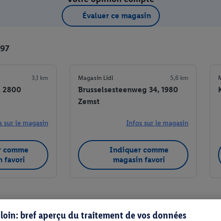
Évaluer ce magasin
297
3,1 km
Magasin Lidl
5,6 km
M
, 2800
Brusselsesteenweg 34, 1980
Zemst
s sur le magasin
Infos sur le magasin
r comme
Indiquer comme
 favori
magasin favori
s loin: bref aperçu du traitement de vos données
Indiquer comme magasin favori