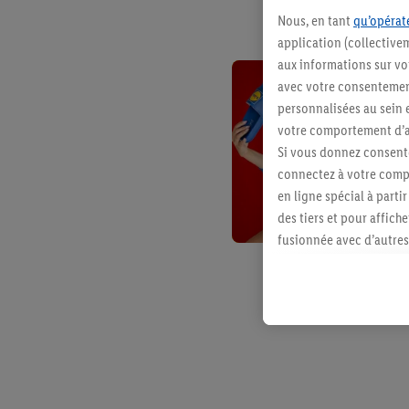
Nous, en tant
qu’opérate
application (collective
aux informations sur vot
avec votre consentement
personnalisées au sein e
votre comportement d’ac
Si vous donnez consente
connectez à votre compt
en ligne spécial à parti
des tiers et pour affich
fusionnée avec d’autres 
Sous réserve de votre ac
vous avez montré de l’i
l’achat) peuvent égaleme
plusieurs services de Li
identifiants/identifiant
Sous « Personnaliser », 
traitement des données