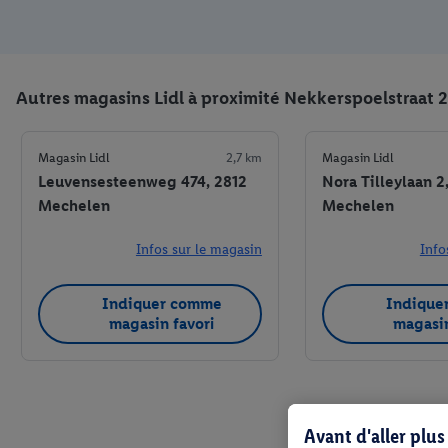
Autres magasins Lidl à proximité Nekkerspoelstraat 
Magasin Lidl
2,7 km
Magasin Lidl
Leuvensesteenweg 474, 2812
Nora Tilleylaan 2
Mechelen
Mechelen
Infos sur le magasin
Info
Indiquer comme
Indique
magasin favori
magasin
Avant d'aller plu