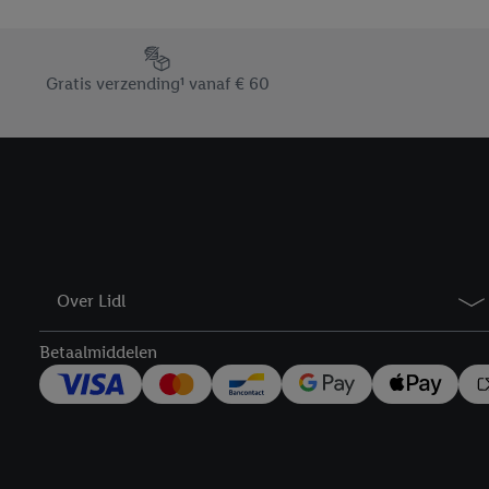
En cliquant sur « Refuse
« Accepter », vous auto
Footerelement met de verschillende USPs van Lidl.be
informations sur la du
Gratis verzending¹ vanaf € 60
avec effet pour l’aveni
Over Lidl
Betaalmiddelen