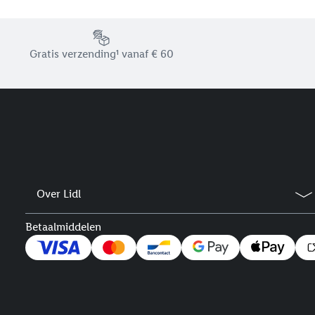
Footerelement met de verschillende USPs van Lidl.be
Gratis verzending¹ vanaf € 60
Over Lidl
Betaalmiddelen