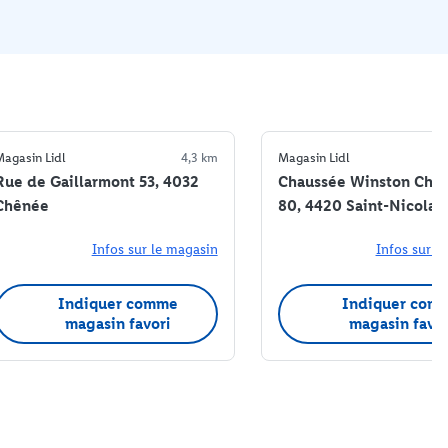
agasin Lidl
4,3 km
Magasin Lidl
Rue de Gaillarmont 53, 4032
Chaussée Winston Chur
Chênée
80, 4420 Saint-Nicolas
Infos sur le magasin
Infos sur l
Indiquer comme
Indiquer com
magasin favori
magasin favor