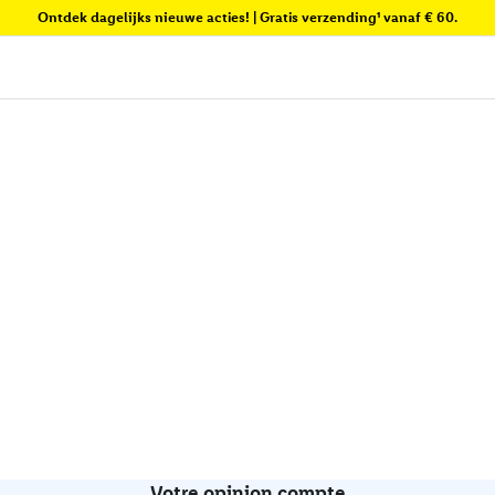
Ontdek dagelijks nieuwe acties! | Gratis verzending¹ vanaf € 60.
Votre opinion compte