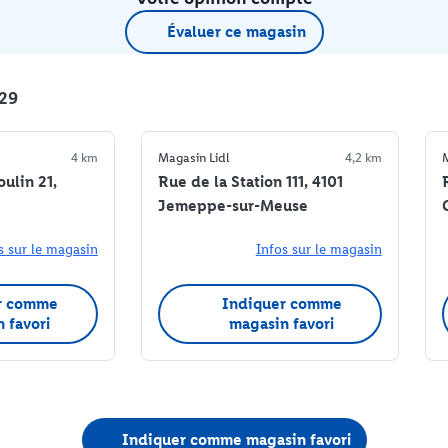
Évaluer ce magasin
229
4 km
Magasin Lidl
4,2 km
M
ulin 21,
Rue de la Station 111, 4101
Jemeppe-sur-Meuse
s sur le magasin
Infos sur le magasin
r comme
Indiquer comme
 favori
magasin favori
Indiquer comme magasin favori