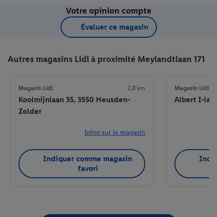
Votre opinion compte
Évaluer ce magasin
Autres magasins Lidl à proximité Meylandtlaan 171
Magasin Lidl
2,8 km
Magasin Lidl
Koolmijnlaan 35, 3550 Heusden-
Albert I-laa
Zolder
Infos sur le magasin
Indiquer comme magasin
Indi
favori