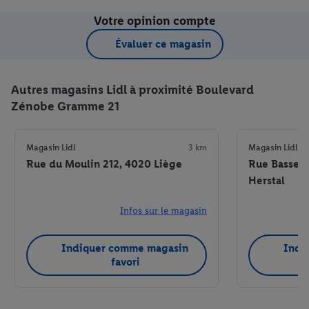
Votre opinion compte
Évaluer ce magasin
Autres magasins Lidl à proximité Boulevard
Zénobe Gramme 21
Magasin Lidl
3 km
Magasin Lidl
Rue du Moulin 212, 4020 Liège
Rue Basse 
Herstal
Infos sur le magasin
Indiquer comme magasin
Indi
favori