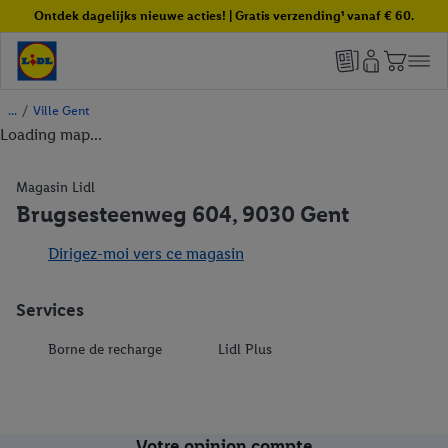
Ontdek dagelijks nieuwe acties! | Gratis verzending¹ vanaf € 60.
/
Ville Gent
Loading map...
Magasin Lidl
Brugsesteenweg 604, 9030 Gent
Dirigez-moi vers ce magasin
Services
Borne de recharge
Lidl Plus
Votre opinion compte