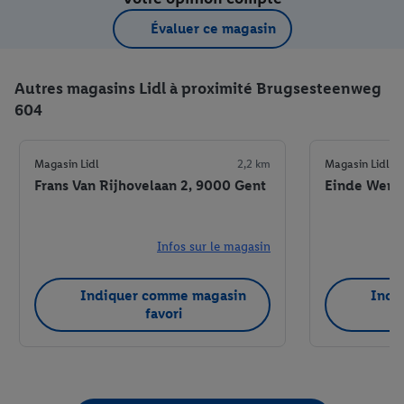
Évaluer ce magasin
Autres magasins Lidl à proximité Brugsesteenweg
604
Magasin Lidl
2,2 km
Magasin Lidl
Frans Van Rijhovelaan 2, 9000 Gent
Einde Were 
Infos sur le magasin
Indiquer comme magasin
Indi
favori