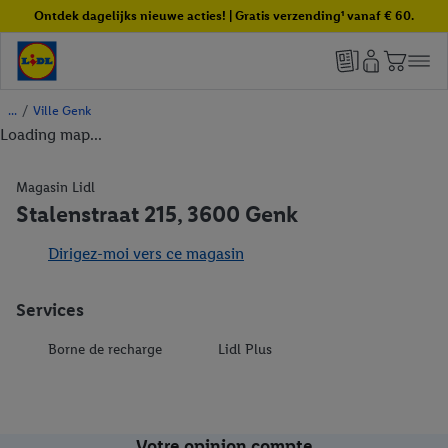
Ontdek dagelijks nieuwe acties! | Gratis verzending¹ vanaf € 60.
/
Ville Genk
Loading map...
Magasin Lidl
Stalenstraat 215, 3600 Genk
Dirigez-moi vers ce magasin
Services
Borne de recharge
Lidl Plus
Votre opinion compte