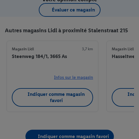
Évaluer ce magasin
Autres magasins Lidl à proximité Stalenstraat 215
Magasin Lidl
3,7 km
Magasin Lidl
Steenweg 184/1, 3665 As
Hasseltweg
Infos sur le magasin
Indiquer comme magasin
Indi
favori
Indiquer comme magasin favori