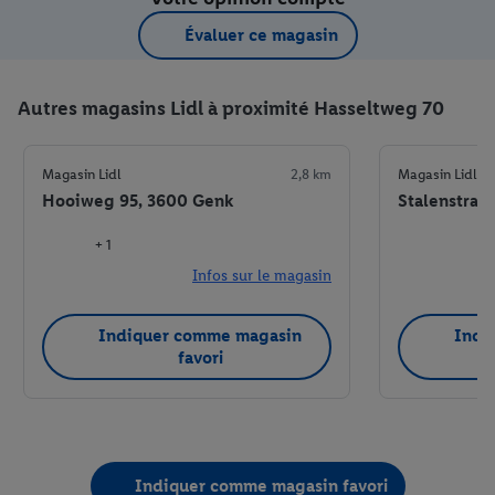
Évaluer ce magasin
Autres magasins Lidl à proximité Hasseltweg 70
Magasin Lidl
2,8 km
Magasin Lidl
Hooiweg 95, 3600 Genk
Stalenstraa
+ 1
Infos sur le magasin
Indiquer comme magasin
Indi
favori
Indiquer comme magasin favori