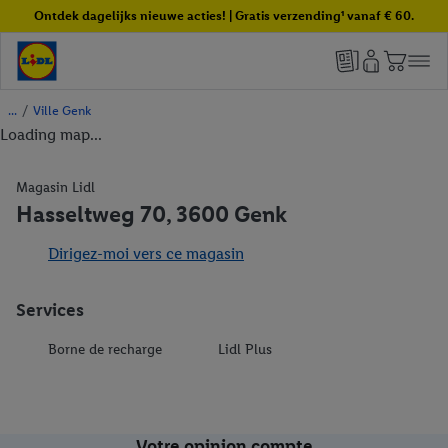
Ontdek dagelijks nieuwe acties! | Gratis verzending¹ vanaf € 60.
/
Ville Genk
Loading map...
Magasin Lidl
Hasseltweg 70, 3600 Genk
Dirigez-moi vers ce magasin
Services
Borne de recharge
Lidl Plus
Votre opinion compte