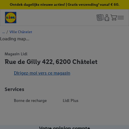
Ontdek dagelijks nieuwe acties! | Gratis verzending¹ vanaf € 60.
/
Ville Châtelet
Loading map...
Magasin Lidl
Rue de Gilly 422, 6200 Châtelet
Dirigez-moi vers ce magasin
Services
Borne de recharge
Lidl Plus
Votre opinion compte