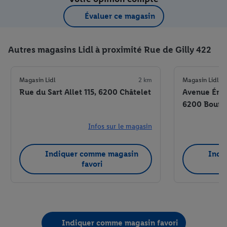
Évaluer ce magasin
Autres magasins Lidl à proximité Rue de Gilly 422
Magasin Lidl
2 km
Magasin Lidl
Rue du Sart Allet 115, 6200 Châtelet
Avenue Émil
6200 Bouffi
Infos sur le magasin
Indiquer comme magasin
Indi
favori
Indiquer comme magasin favori