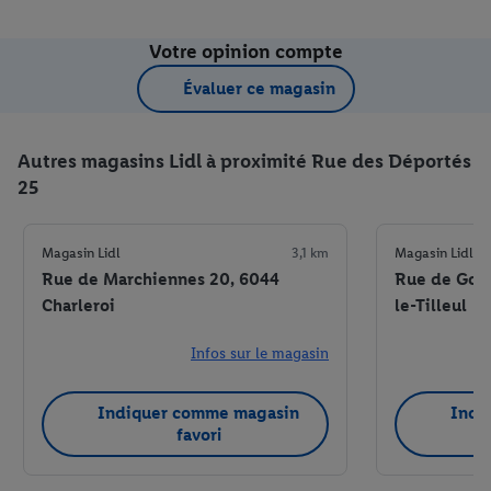
Votre opinion compte
Évaluer ce magasin
Autres magasins Lidl à proximité Rue des Déportés
25
Magasin Lidl
3,1 km
Magasin Lidl
Rue de Marchiennes 20, 6044
Rue de Gozé
Charleroi
le-Tilleul
Infos sur le magasin
Indiquer comme magasin
Indi
favori