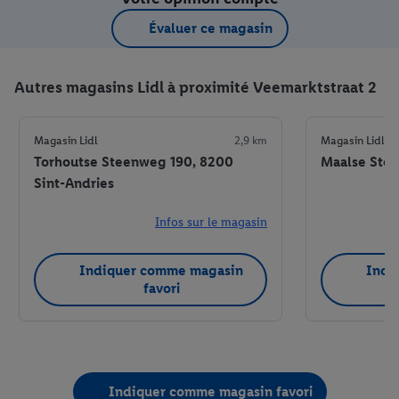
Évaluer ce magasin
Autres magasins Lidl à proximité Veemarktstraat 2
Magasin Lidl
2,9 km
Magasin Lidl
Torhoutse Steenweg 190, 8200
Maalse Stee
Sint-Andries
Infos sur le magasin
Indiquer comme magasin
Indi
favori
Indiquer comme magasin favori