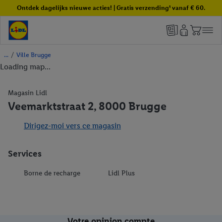
Ontdek dagelijks nieuwe acties! | Gratis verzending¹ vanaf € 60.
/
Ville Brugge
Loading map...
Magasin Lidl
Veemarktstraat 2, 8000 Brugge
Dirigez-moi vers ce magasin
Services
Borne de recharge
Lidl Plus
Votre opinion compte