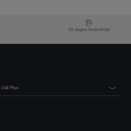
saires. En cliquant sur
rouverez de plus amples
ement à tout moment
 les impressions ici.
30 dagen bedenktijd
Lidl Plus