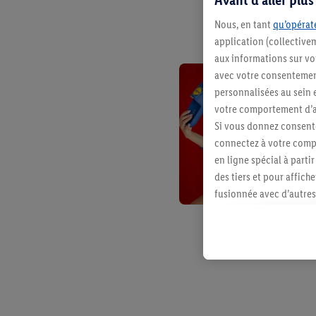
Nous, en tant
qu’opérate
application (collective
aux informations sur vot
avec votre consentement
personnalisées au sein e
votre comportement d’ac
Si vous donnez consente
connectez à votre compt
en ligne spécial à parti
des tiers et pour affich
fusionnée avec d’autres 
Sous réserve de votre ac
vous avez montré de l’i
l’achat) peuvent égaleme
plusieurs services de Li
identifiants/identifiant
Sous « Personnaliser », 
traitement des données