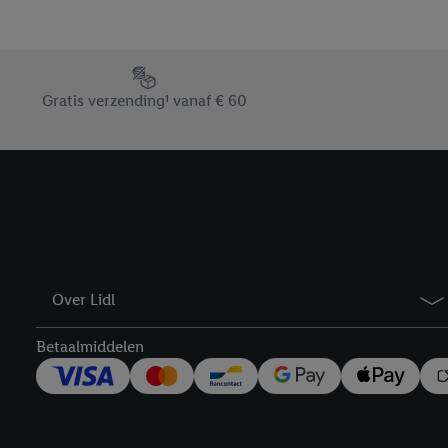
En cliquant sur « Refuse
« Accepter », vous auto
informations sur la du
Footerelement met de verschillende USPs van Lidl.be
avec effet pour l’aveni
Gratis verzending¹ vanaf € 60
Over Lidl
Betaalmiddelen