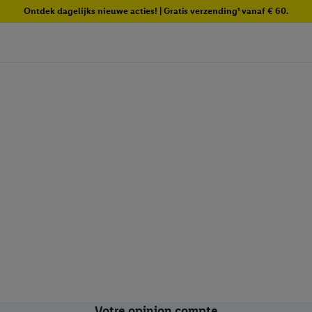
Ontdek dagelijks nieuwe acties! | Gratis verzending¹ vanaf € 60.
Votre opinion compte