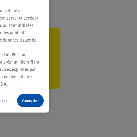
web et notre
 conserver et accéder
s ou sont utilisées
 des publicités
es données issues de
gte
r
e Lidl Plus ou
t créer un identifiant
ervices exploités par
eut également être
S.A.
s produits pour lesquels
s sans procéder à
iser
Accepter
plusieurs terminaux ou
e cas échéant, d’autres
 informations sur le