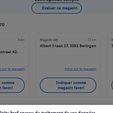
Évaluer ce magasin
 70
6 km
Magasin Lidl
7,5 km
M
Albert I-laan 27, 3582 Beringen
traat 42,
s sur le magasin
Infos sur le magasin
r comme
Indiquer comme
 favori
magasin favori
s loin: bref aperçu du traitement de vos données