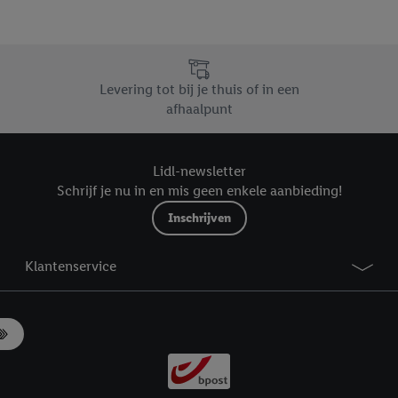
r », vous pouvez autoriser uniquement l’utilisation des technologies néces
risez tous les traitements pour toutes les finalités susmentionnées. Vous t
rée de conservation des données et votre droit de révoquer votre consent
r dans notre
déclaration relative à la protection des données
.
Vous trouverez
Levering tot bij je thuis of in een
afhaalpunt
Lidl-newsletter
Schrijf je nu in en mis geen enkele aanbieding!
Inschrijven
Klantenservice