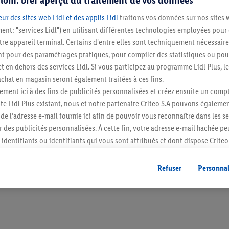
Indiquer comme magasin favori
ur des sites web Lidl et des applis Lidl
traitons vos données sur nos sites 
ment: "services Lidl") en utilisant différentes technologies employées pour
re appareil terminal. Certains d'entre elles sont techniquement nécessaire
 pour des paramétrages pratiques, pour compiler des statistiques ou pour
t en dehors des services Lidl. Si vous participez au programme Lidl Plus, l
Blijf op de hoo
hat en magasin seront également traitées à ces fins.
Schrijf je in op de newslette
ment ici à des fins de publicités personnalisées et créez ensuite un compt
e Lidl Plus existant, nous et notre partenaire Criteo S.A pouvons égalemen
r de l’adresse e-mail fournie ici afin de pouvoir vous reconnaître dans les s
Inschrijven
er des publicités personnalisées. À cette fin, votre adresse e-mail hachée p
identifiants ou identifiants qui vous sont attribués et dont dispose Criteo 
cord, les publicités liées au reciblage, c’est-à-dire des publicités pour de
ntérêt (par exemple en plaçant le produit dans un panier d’un webshop mai
Refuser
Personnal
nt être affichées sur plusieurs apppareils et plusieurs services de Lidl si 
dl peuvent vous être attribués en utilisant votre adresse e-mail hachée et, l
s dont dispose Criteo S.A.
vous pouvez autoriser des finalités individuelles et trouver de plus amples
.