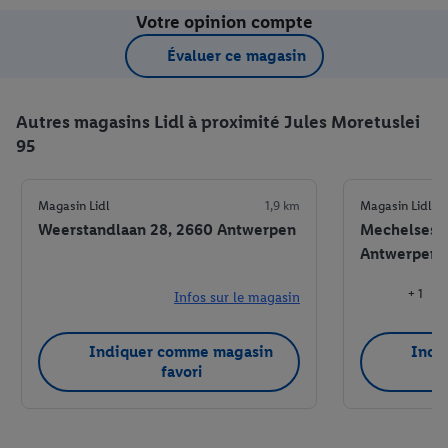
Votre opinion compte
Évaluer ce magasin
Autres magasins Lidl à proximité Jules Moretuslei
95
Magasin Lidl
1,9 km
Magasin Lidl
Weerstandlaan 28, 2660 Antwerpen
Mechelsest
Antwerpen
+ 1
Infos sur le magasin
Indiquer comme magasin
Indi
favori