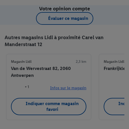
Votre opinion compte
Évaluer ce magasin
Autres magasins Lidl à proximité Carel van
Manderstraat 12
Magasin Lidl
2,3 km
Magasin Lidl
Van de Wervestraat 82, 2060
Frankrijklei
Antwerpen
+ 1
Infos sur le magasin
Indiquer comme magasin
Indi
favori