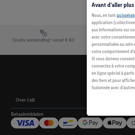
Avant d'aller plu
Nous, en tant
qu’opérate
application (collective
aux informations sur vot
Footerelement met de verschillende USPs van Lidl.be
avec votre consentement
Gratis verzending¹ vanaf € 60
personnalisées au sein e
votre comportement d’ac
Si vous donnez consente
connectez à votre compt
en ligne spécial à parti
des tiers et pour affich
fusionnée avec d’autres 
Sous réserve de votre ac
Over Lidl
vous avez montré de l’i
l’achat) peuvent égaleme
Betaalmiddelen
plusieurs services de Li
identifiants/identifiant
Sous « Personnaliser », 