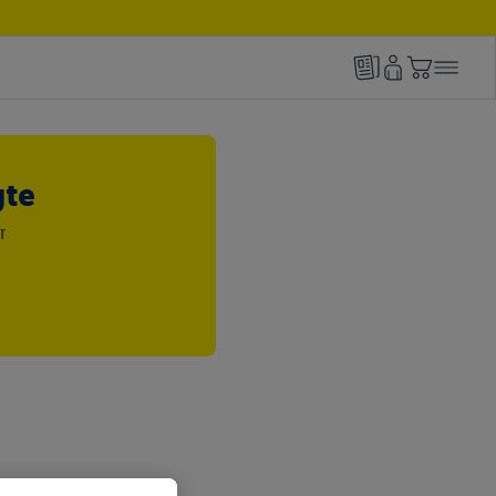
gte
r