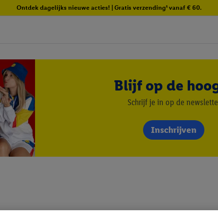
Ontdek dagelijks nieuwe acties! | Gratis verzending¹ vanaf € 60.
Blijf op de hoo
Schrijf je in op de newslette
Inschrijven