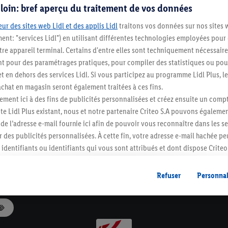
s loin: bref aperçu du traitement de vos données
ur des sites web Lidl et des applis Lidl
traitons vos données sur nos sites 
ment: "services Lidl") en utilisant différentes technologies employées pour
re appareil terminal. Certains d'entre elles sont techniquement nécessaire
 pour des paramétrages pratiques, pour compiler des statistiques ou pour
Levering tot bij je thuis of in een
t en dehors des services Lidl. Si vous participez au programme Lidl Plus, l
afhaalpunt
hat en magasin seront également traitées à ces fins.
ment ici à des fins de publicités personnalisées et créez ensuite un compt
e Lidl Plus existant, nous et notre partenaire Criteo S.A pouvons égalemen
Lidl-newsletter
r de l’adresse e-mail fournie ici afin de pouvoir vous reconnaître dans les s
Schrijf je nu in en mis geen enkele aanbieding!
er des publicités personnalisées. À cette fin, votre adresse e-mail hachée p
Inschrijven
identifiants ou identifiants qui vous sont attribués et dont dispose Criteo 
cord, les publicités liées au reciblage, c’est-à-dire des publicités pour de
Klantenservice
ntérêt (par exemple en plaçant le produit dans un panier d’un webshop mai
Refuser
Personnal
nt être affichées sur plusieurs apppareils et plusieurs services de Lidl si 
dl peuvent vous être attribués en utilisant votre adresse e-mail hachée et, l
s dont dispose Criteo S.A.
vous pouvez autoriser des finalités individuelles et trouver de plus amples