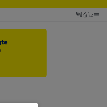
gte
r