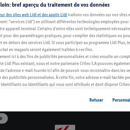
s loin: bref aperçu du traitement de vos données
ur des sites web Lidl et des applis Lidl
traitons vos données sur nos sites 
ment: "services Lidl") en utilisant différentes technologies employées pour
re appareil terminal. Certains d'entre elles sont techniquement nécessaire
 pour des paramétrages pratiques, pour compiler des statistiques ou pour
Levering tot bij je thuis of in een
t en dehors des services Lidl. Si vous participez au programme Lidl Plus, l
afhaalpunt
hat en magasin seront également traitées à ces fins.
ment ici à des fins de publicités personnalisées et créez ensuite un compt
e Lidl Plus existant, nous et notre partenaire Criteo S.A pouvons égalemen
Lidl-newsletter
r de l’adresse e-mail fournie ici afin de pouvoir vous reconnaître dans les s
Schrijf je nu in en mis geen enkele aanbieding!
er des publicités personnalisées. À cette fin, votre adresse e-mail hachée p
Inschrijven
identifiants ou identifiants qui vous sont attribués et dont dispose Criteo 
cord, les publicités liées au reciblage, c’est-à-dire des publicités pour de
Klantenservice
ntérêt (par exemple en plaçant le produit dans un panier d’un webshop mai
Refuser
Personnal
nt être affichées sur plusieurs apppareils et plusieurs services de Lidl si 
dl peuvent vous être attribués en utilisant votre adresse e-mail hachée et, l
s dont dispose Criteo S.A.
vous pouvez autoriser des finalités individuelles et trouver de plus amples