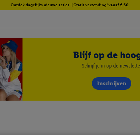
Ontdek dagelijks nieuwe acties! | Gratis verzending¹ vanaf € 60.
Blijf op de hoo
Schrijf je in op de newslette
Inschrijven