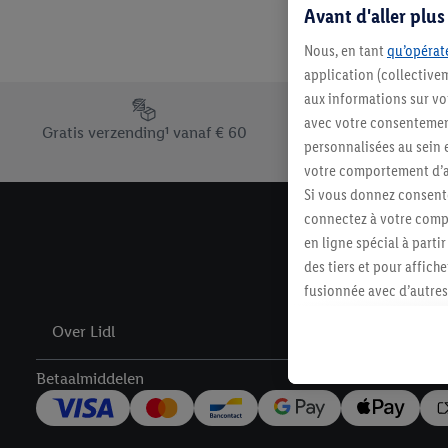
Avant d'aller plu
Nous, en tant
qu’opérate
application (collective
aux informations sur vot
Footerelement met de verschillende USPs van Lidl.be
avec votre consentement
Gratis verzending¹ vanaf € 60
personnalisées au sein e
votre comportement d’ac
Si vous donnez consente
connectez à votre compt
en ligne spécial à parti
des tiers et pour affich
fusionnée avec d’autres 
Sous réserve de votre ac
Over Lidl
vous avez montré de l’i
l’achat) peuvent égaleme
Betaalmiddelen
plusieurs services de Li
identifiants/identifiant
Sous « Personnaliser », 