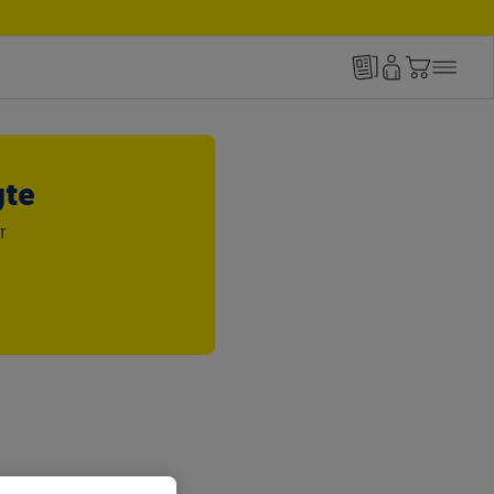
gte
r