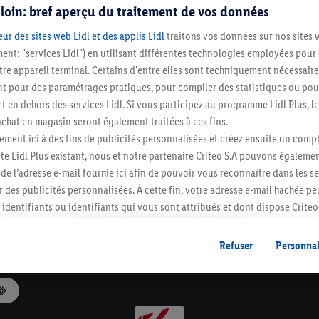
s loin: bref aperçu du traitement de vos données
ur des sites web Lidl et des applis Lidl
traitons vos données sur nos sites 
ment: "services Lidl") en utilisant différentes technologies employées pour
re appareil terminal. Certains d'entre elles sont techniquement nécessaire
 pour des paramétrages pratiques, pour compiler des statistiques ou pour
Levering tot bij je thuis of in een
t en dehors des services Lidl. Si vous participez au programme Lidl Plus, l
afhaalpunt
hat en magasin seront également traitées à ces fins.
ment ici à des fins de publicités personnalisées et créez ensuite un compt
e Lidl Plus existant, nous et notre partenaire Criteo S.A pouvons égalemen
Lidl-newsletter
r de l’adresse e-mail fournie ici afin de pouvoir vous reconnaître dans les s
Schrijf je nu in en mis geen enkele aanbieding!
er des publicités personnalisées. À cette fin, votre adresse e-mail hachée p
Inschrijven
identifiants ou identifiants qui vous sont attribués et dont dispose Criteo 
cord, les publicités liées au reciblage, c’est-à-dire des publicités pour de
Klantenservice
ntérêt (par exemple en plaçant le produit dans un panier d’un webshop mai
Refuser
Personnal
nt être affichées sur plusieurs apppareils et plusieurs services de Lidl si 
dl peuvent vous être attribués en utilisant votre adresse e-mail hachée et, l
s dont dispose Criteo S.A.
vous pouvez autoriser des finalités individuelles et trouver de plus amples