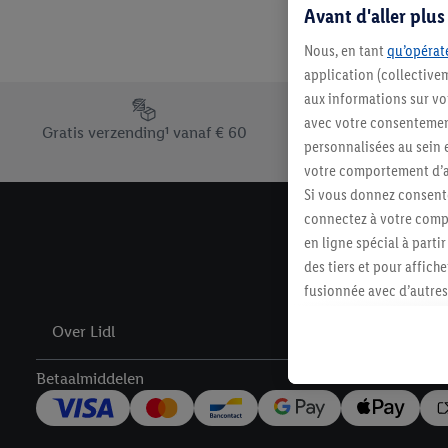
Avant d'aller plu
Nous, en tant
qu’opérate
application (collective
aux informations sur vot
Footerelement met de verschillende USPs van Lidl.be
avec votre consentement
Gratis verzending¹ vanaf € 60
personnalisées au sein e
votre comportement d’ac
Si vous donnez consente
connectez à votre compt
en ligne spécial à parti
des tiers et pour affich
fusionnée avec d’autres 
Sous réserve de votre ac
Over Lidl
vous avez montré de l’i
l’achat) peuvent égaleme
Betaalmiddelen
plusieurs services de Li
identifiants/identifiant
Sous « Personnaliser », 