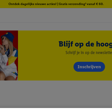
Ontdek dagelijks nieuwe acties! | Gratis verzending¹ vanaf € 60.
Blijf op de hoo
Schrijf je in op de newslette
Inschrijven