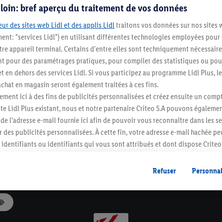
s loin: bref aperçu du traitement de vos données
ur des sites web Lidl et des applis Lidl
traitons vos données sur nos sites 
ment: "services Lidl") en utilisant différentes technologies employées pour
re appareil terminal. Certains d'entre elles sont techniquement nécessaire
e uniques de Lidl.be
 pour des paramétrages pratiques, pour compiler des statistiques ou pour
Livraison à domicile ou dans un point
t en dehors des services Lidl. Si vous participez au programme Lidl Plus, l
de collecte
hat en magasin seront également traitées à ces fins.
ment ici à des fins de publicités personnalisées et créez ensuite un compt
e Lidl Plus existant, nous et notre partenaire Criteo S.A pouvons égalemen
Newsletter Lidl
r de l’adresse e-mail fournie ici afin de pouvoir vous reconnaître dans les s
Abonnez-vous aujourd'hui et ne ratez aucune offre !
er des publicités personnalisées. À cette fin, votre adresse e-mail hachée p
S'abonner
identifiants ou identifiants qui vous sont attribués et dont dispose Criteo 
cord, les publicités liées au reciblage, c’est-à-dire des publicités pour de
Service client
ntérêt (par exemple en plaçant le produit dans un panier d’un webshop mai
Refuser
Personnal
nt être affichées sur plusieurs apppareils et plusieurs services de Lidl si 
dl peuvent vous être attribués en utilisant votre adresse e-mail hachée et, l
s dont dispose Criteo S.A.
vous pouvez autoriser des finalités individuelles et trouver de plus amples