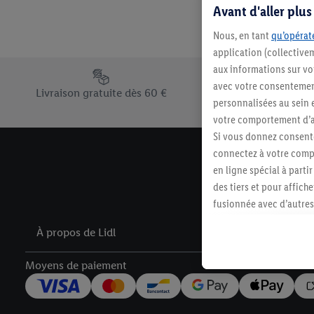
Avant d'aller plu
Nous, en tant
qu’opérate
application (collective
aux informations sur vot
Élément du pied de page avec les différents arguments de vent
avec votre consentement
Livraison gratuite dès 60 €
personnalisées au sein e
votre comportement d’ac
Si vous donnez consente
connectez à votre compt
en ligne spécial à parti
des tiers et pour affich
fusionnée avec d’autres 
Sous réserve de votre ac
À propos de Lidl
vous avez montré de l’i
l’achat) peuvent égaleme
Moyens de paiement
plusieurs services de Li
identifiants/identifiant
Sous « Personnaliser », 