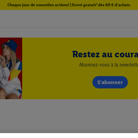
Chaque jour de nouvelles actions! | Envoi gratuit¹ dès 60 € d'achats.
Restez au cour
Abonnez-vous à la newslett
S'abonner