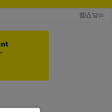
ant
er