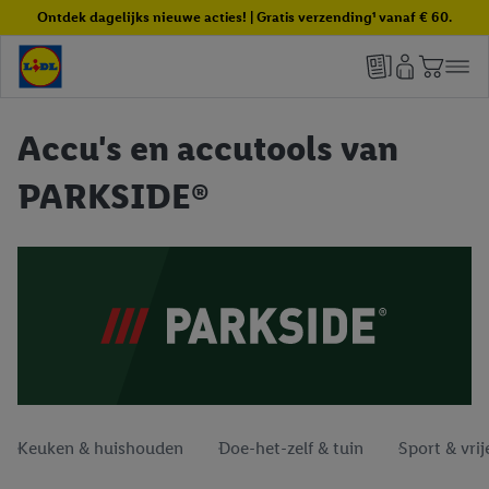
Ontdek dagelijks nieuwe acties! | Gratis verzending¹ vanaf € 60.
Accu's en accutools van
PARKSIDE®
Keuken & huishouden
Doe-het-zelf & tuin
Sport & vrije