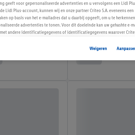
ing geeft voor gepersonaliseerde advertenties en u vervolgens een Lidl P
de Lidl Plus-account, kunnen wij en onze partner Criteo S.A. eveneens een 
ken op basis van het e-mailadres dat u daarbij opgeeft, om u te herkennen
naliseerde advertenties te tonen. Voor dit doeleinde kan uw gehashte e-m
t andere identificatiegegevens of identificatiegegevens waarover Criteo
en.
aat, kunnen advertenties in het kader van retargeting, d.w.z. advertenties
Weigeren
Aanpasse
nd (bijvoorbeeld door het product in de webshop aan uw winkelmandje toe 
verschillende apparaten en verschillende Lidl-diensten worden weergegeve
adres en eventuele andere identificatiegegevens/identificatiegegevens wa
dapparaten of Lidl-diensten aan u kunnen worden toegewezen.
 u individuele doeleinden toestaan en meer informatie vinden over de ge
likken, kunt u alleen het gebruik van de noodzakelijke technologieën toes
, stemt u in met alle verwerkingen voor alle bovengenoemde doeleinden. M
mijn van de gegevens en uw recht om uw toestemming te allen tijde met
ndt u in onze
privacyverklaring
.
Je vindt het impressum hier.