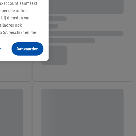
lus-account aanmaakt
speciale online
 bij diensten van
ailadres ook
 SA beschikt en die
 voor producten waarin
n
Aanvaarden
te voegen, maar het
n als er met behulp
arover Criteo SA
gevensverwerking.
taan. Door op
eer informatie,
 vooruitwerkende