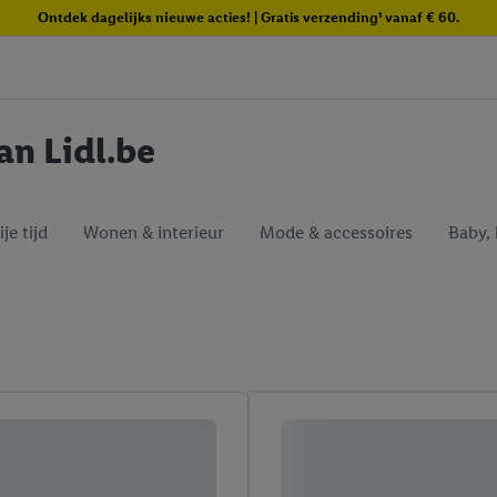
Ontdek dagelijks nieuwe acties! | Gratis verzending¹ vanaf € 60.
n Lidl.be
je tijd
Wonen & interieur
Mode & accessoires
Baby, 