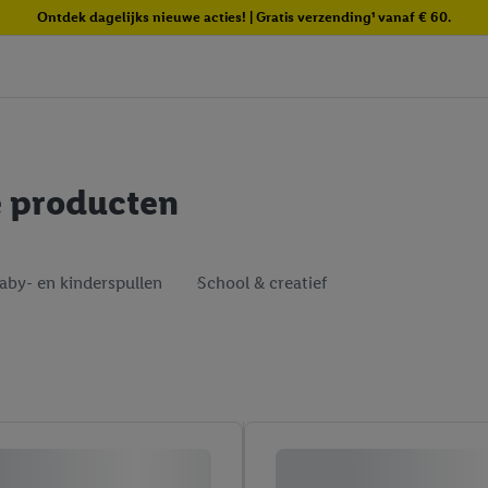
Ontdek dagelijks nieuwe acties! | Gratis verzending¹ vanaf € 60.
e producten
aby- en kinderspullen
School & creatief