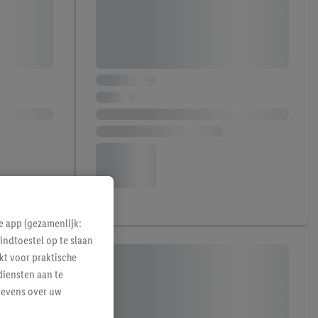
e app (gezamenlijk:
indtoestel op te slaan
kt voor praktische
diensten aan te
gevens over uw