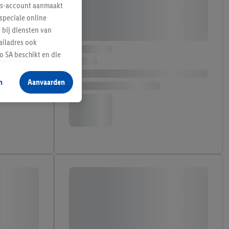
lus-account aanmaakt
speciale online
 bij diensten van
ailadres ook
 SA beschikt en die
 voor producten waarin
n
Aanvaarden
te voegen, maar het
n als er met behulp
arover Criteo SA
gevensverwerking.
taan. Door op
eer informatie,
 vooruitwerkende