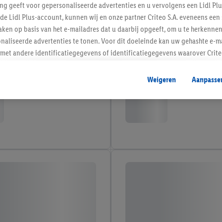
ing geeft voor gepersonaliseerde advertenties en u vervolgens een Lidl P
de Lidl Plus-account, kunnen wij en onze partner Criteo S.A. eveneens een 
ken op basis van het e-mailadres dat u daarbij opgeeft, om u te herkennen
naliseerde advertenties te tonen. Voor dit doeleinde kan uw gehashte e-m
t andere identificatiegegevens of identificatiegegevens waarover Criteo
en.
aat, kunnen advertenties in het kader van retargeting, d.w.z. advertenties
Weigeren
Aanpasse
nd (bijvoorbeeld door het product in de webshop aan uw winkelmandje toe 
verschillende apparaten en verschillende Lidl-diensten worden weergegeve
adres en eventuele andere identificatiegegevens/identificatiegegevens wa
dapparaten of Lidl-diensten aan u kunnen worden toegewezen.
 u individuele doeleinden toestaan en meer informatie vinden over de ge
likken, kunt u alleen het gebruik van de noodzakelijke technologieën toes
, stemt u in met alle verwerkingen voor alle bovengenoemde doeleinden. M
mijn van de gegevens en uw recht om uw toestemming te allen tijde met
ndt u in onze
privacyverklaring
.
Je vindt het impressum hier.