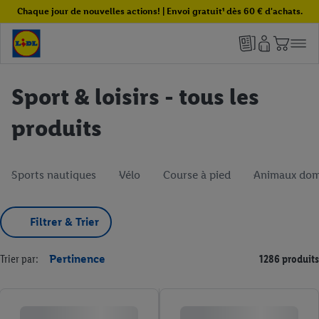
Chaque jour de nouvelles actions! | Envoi gratuit¹ dès 60 € d'achats.
Sport & loisirs - tous les
produits
Sports nautiques
Vélo
Course à pied
Animaux dom
Filtrer & Trier
Trier par:
Pertinence
1286 produits