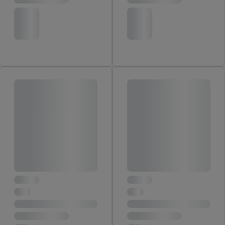
finalités susmentionnées. Vous trouverez de plus amples
informations sur la durée de conservation des données et votre
droit de révoquer votre consentement à tout moment avec effet
pour l’avenir dans notre
déclaration relative à la protection des
données
.
Vous trouverez les impressions ici.