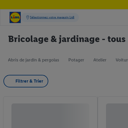
Bricolage & jardinage - tous
Abris de jardin & pergolas
Potager
Atelier
Voitu
Filtrer & Trier