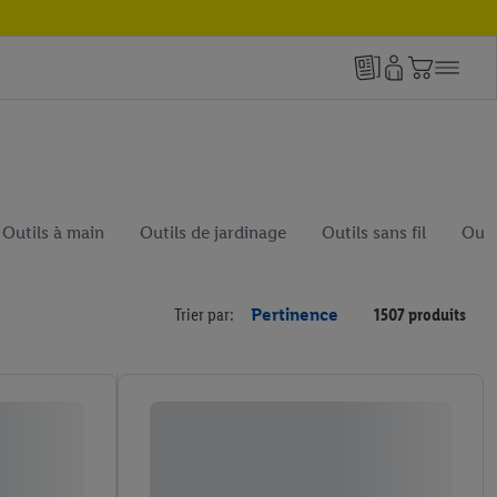
Outils à main
Outils de jardinage
Outils sans fil
Outi
Trier par:
Pertinence
1507 produits