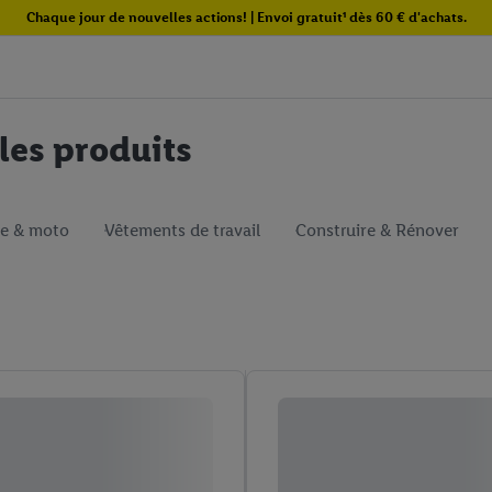
Chaque jour de nouvelles actions! | Envoi gratuit¹ dès 60 € d'achats.
 les produits
re & moto
Vêtements de travail
Construire & Rénover