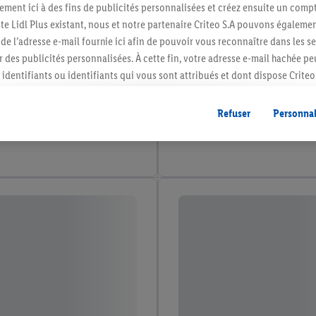
ment ici à des fins de publicités personnalisées et créez ensuite un compt
e Lidl Plus existant, nous et notre partenaire Criteo S.A pouvons égalemen
r de l’adresse e-mail fournie ici afin de pouvoir vous reconnaître dans les s
er des publicités personnalisées. À cette fin, votre adresse e-mail hachée p
identifiants ou identifiants qui vous sont attribués et dont dispose Criteo 
cord, les publicités liées au reciblage, c’est-à-dire des publicités pour de
ntérêt (par exemple en plaçant le produit dans un panier d’un webshop mai
Refuser
Personnal
nt être affichées sur plusieurs apppareils et plusieurs services de Lidl si 
dl peuvent vous être attribués en utilisant votre adresse e-mail hachée et, l
s dont dispose Criteo S.A.
vous pouvez autoriser des finalités individuelles et trouver de plus amples
.
r », vous pouvez autoriser uniquement l’utilisation des technologies néces
risez tous les traitements pour toutes les finalités susmentionnées. Vous t
rée de conservation des données et votre droit de révoquer votre consent
r dans notre
déclaration relative à la protection des données
.
Vous trouverez